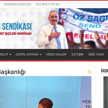
MOBBİNG BAŞVURU
BECAYİŞ PORTALI
KİLAT
DİJİTAL KAYNAK
VİDEO GALERİ
İLETİŞİM
BİZE YAZIN
Başkanlığı
BAŞ