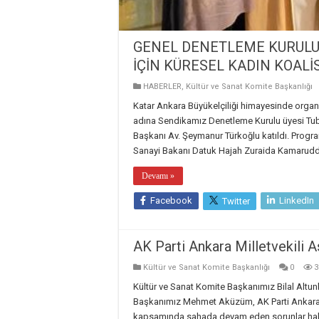
GENEL DENETLEME KURULU 
İÇİN KÜRESEL KADIN KOAL
HABERLER
,
Kültür ve Sanat Komite Başkanlığı
Katar Ankara Büyükelçiliği himayesinde organ
adına Sendikamız Denetleme Kurulu üyesi Tuba
Başkanı Av. Şeymanur Türkoğlu katıldı. Progr
Sanayi Bakanı Datuk Hajah Zuraida Kamaruddi
Devamı »
Facebook
LinkedIn
Twitter
AK Parti Ankara Milletvekili A
Kültür ve Sanat Komite Başkanlığı
0
3
Kültür ve Sanat Komite Başkanımız Bilal Altu
Başkanımız Mehmet Aküzüm, AK Parti Ankara Mil
kapsamında sahada devam eden sorunlar hakkı