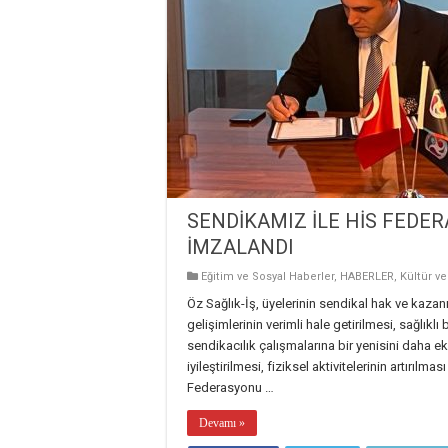
SENDİKAMIZ İLE HİS FEDE
İMZALANDI
Eğitim ve Sosyal Haberler
,
HABERLER
,
Kültür v
Öz Sağlık-İş, üyelerinin sendikal hak ve kazanıml
gelişimlerinin verimli hale getirilmesi, sağlı
sendikacılık çalışmalarına bir yenisini daha e
iyileştirilmesi, fiziksel aktivitelerinin artırı
Federasyonu …
Devamı »