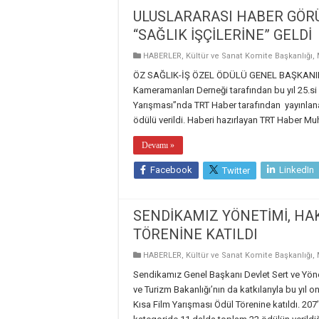
ULUSLARARASI HABER GÖRÜ
“SAĞLIK İŞÇİLERİNE” GELDİ
HABERLER
,
Kültür ve Sanat Komite Başkanlığı
,
ÖZ SAĞLIK-İŞ ÖZEL ÖDÜLÜ GENEL BAŞKANIM
Kameramanları Derneği tarafından bu yıl 25.s
Yarışması”nda TRT Haber tarafından yayınlana
ödülü verildi. Haberi hazırlayan TRT Haber Mu
Devamı »
Facebook
LinkedIn
Twitter
SENDİKAMIZ YÖNETİMİ, HAK
TÖRENİNE KATILDI
HABERLER
,
Kültür ve Sanat Komite Başkanlığı
,
Sendikamız Genel Başkanı Devlet Sert ve Yön
ve Turizm Bakanlığı’nın da katkılarıyla bu yıl
Kısa Film Yarışması Ödül Törenine katıldı. 207’