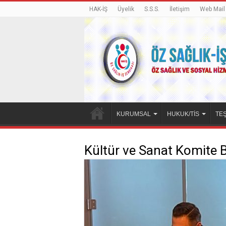
HAK-İŞ
Üyelik
S.S.S.
İletişim
Web Mail
KURUMSAL
HUKUK/TİS
TEŞ
Kültür ve Sanat Komite 