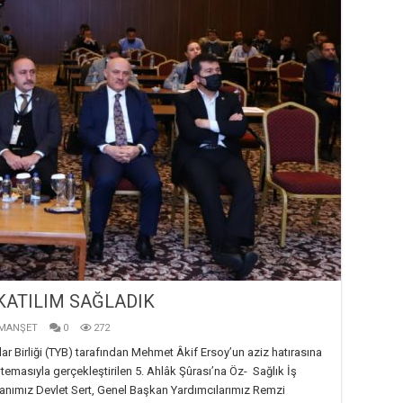
KATILIM SAĞLADIK
MANŞET
0
272
 Birliği (TYB) tarafından Mehmet Âkif Ersoy’un aziz hatırasına
 temasıyla gerçekleştirilen 5. Ahlâk Şûrası’na Öz- Sağlık İş
kanımız Devlet Sert, Genel Başkan Yardımcılarımız Remzi