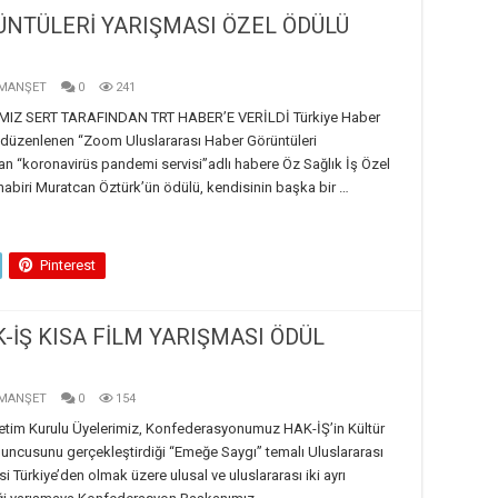
NTÜLERİ YARIŞMASI ÖZEL ÖDÜLÜ
MANŞET
0
241
IZ SERT TARAFINDAN TRT HABER’E VERİLDİ Türkiye Haber
i düzenlenen “Zoom Uluslararası Haber Görüntüleri
n “koronavirüs pandemi servisi”adlı habere Öz Sağlık İş Özel
habiri Muratcan Öztürk’ün ödülü, kendisinin başka bir …
Pinterest
-İŞ KISA FİLM YARIŞMASI ÖDÜL
MANŞET
0
154
etim Kurulu Üyelerimiz, Konfederasyonumuz HAK-İŞ’in Kültür
 onuncusunu gerçekleştirdiği “Emeğe Saygı” temalı Uluslararası
si Türkiye’den olmak üzere ulusal ve uluslararası iki ayrı