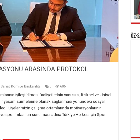
ÖZ-
RASYONU ARASINDA PROTOKOL
e Sanat Komite Başkanlığı
0
606
arının iyileştirilmesi faaliyetlerinin yanı sıra, fiziksel ve kişisel
klı bir yaşam sürmelerine olanak sağlanması yönündeki sosyal
kledi. Üyelerimizin çalışma ortamlarında motivasyonlarının
lması ve spor imkanları sunulması adına Türkiye Herkes İçin Spor