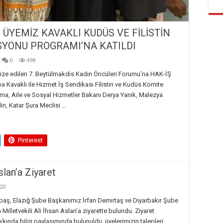
ÜYEMİZ KAVAKLI KUDÜS VE FİLİSTİN
İSYONU PROGRAMI’NA KATILDI
0
498
ize edilen 7. Beytülmakdis Kadın Öncüleri Forumu’na HAK-İŞ
 Kavaklı ile Hizmet İş Sendikası Filistin ve Kudüs Komite
ama, Aile ve Sosyal Hizmetler Bakanı Derya Yanık, Malezya
n, Katar Şura Meclisi …
Pinterest
slan’a Ziyaret
20
nbaş, Elazığ Şube Başkanımız İrfan Demirtaş ve Diyarbakır Şube
letvekili Ali İhsan Aslan’a ziyarette bulundu. Ziyaret
nda bilgi paylaşımında bulunuldu, üyelerimizin talepleri