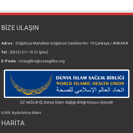
BİZE ULAŞIN
Adres :
Söğütözü Mahallesi Söğütözü Caddesi No: 19 Çankaya / ANKARA
Tel :
(0312) 211 10 51 (pbx)
E-Posta :
ozsaglikis@ozsaglikis.org
ÖZ SAĞLIK-İŞ, Dünya İslam Sağlığı Birliği Kurucu Üyesidir
KVKK Aydınlatma Metni
HARİTA