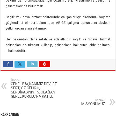
bakımından olumsuzluklar için çözüm üretip iyileştirme ve geliştirme
çalışmalarında bulunmak.
Sağlık ve Sosyal hizmet sektöründe çalışanlar için ekonomik boyutta
güçlendirici olması bakımından AR-GE çalışma sonuçlarını devletin
yetkili organlarına aktarmak.
Her bakımdan daha refah ve adaletli bir sağlık ve Sosyal hizmet
çalışanları politikasını kullanıp, çalışanların haklarının elde edilmesi
nihai hedeftir.
Önceki
GENEL BAŞKANIMIZ DEVLET
SERT, ÖZ ÇELİK-İŞ
SENDİKASININ 15. OLAĞAN
GENEL KURULU’NA KATILDI
Sonraki
MİSYONUMUZ
BAŞKANDAN