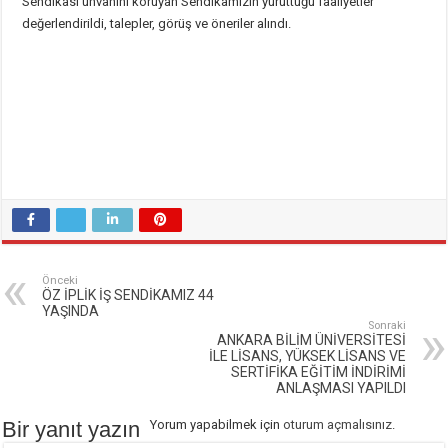
Sendikası unvanını koruyan Sendikamızın yürüttüğü faaliyetler
değerlendirildi, talepler, görüş ve öneriler alındı.
Önceki
ÖZ İPLİK İŞ SENDİKAMIZ 44
YAŞINDA
Sonraki
ANKARA BİLİM ÜNİVERSİTESİ
İLE LİSANS, YÜKSEK LİSANS VE
SERTİFİKA EĞİTİM İNDİRİMİ
ANLAŞMASI YAPILDI
Bir yanıt yazın
Yorum yapabilmek için
oturum açmalısınız
.