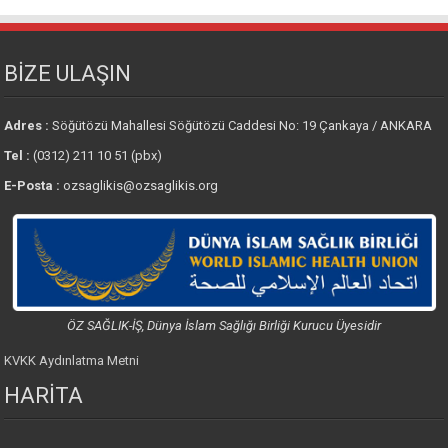
BİZE ULAŞIN
Adres :
Söğütözü Mahallesi Söğütözü Caddesi No: 19 Çankaya / ANKARA
Tel :
(0312) 211 10 51 (pbx)
E-Posta :
ozsaglikis@ozsaglikis.org
ÖZ SAĞLIK-İŞ, Dünya İslam Sağlığı Birliği Kurucu Üyesidir
KVKK Aydınlatma Metni
HARİTA