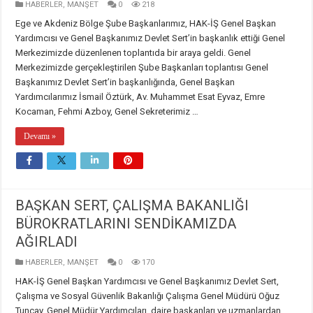
HABERLER
,
MANŞET
0
218
Ege ve Akdeniz Bölge Şube Başkanlarımız, HAK-İŞ Genel Başkan
Yardımcısı ve Genel Başkanımız Devlet Sert’in başkanlık ettiği Genel
Merkezimizde düzenlenen toplantıda bir araya geldi. Genel
Merkezimizde gerçekleştirilen Şube Başkanları toplantısı Genel
Başkanımız Devlet Sert’in başkanlığında, Genel Başkan
Yardımcılarımız İsmail Öztürk, Av. Muhammet Esat Eyvaz, Emre
Kocaman, Fehmi Azboy, Genel Sekreterimiz …
Devamı »
BAŞKAN SERT, ÇALIŞMA BAKANLIĞI
BÜROKRATLARINI SENDİKAMIZDA
AĞIRLADI
HABERLER
,
MANŞET
0
170
HAK-İŞ Genel Başkan Yardımcısı ve Genel Başkanımız Devlet Sert,
Çalışma ve Sosyal Güvenlik Bakanlığı Çalışma Genel Müdürü Oğuz
Tuncay, Genel Müdür Yardımcıları, daire başkanları ve uzmanlardan