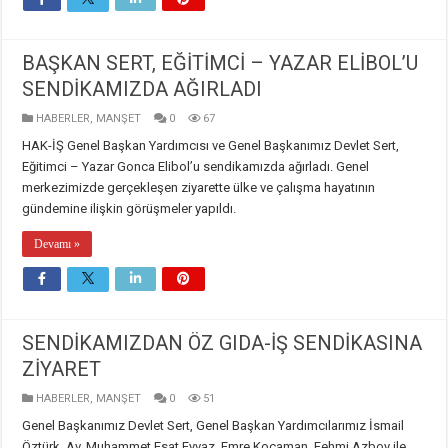
BAŞKAN SERT, EĞİTİMCİ – YAZAR ELİBOL’U
SENDİKAMIZDA AĞIRLADI
HABERLER
,
MANŞET
0
67
HAK-İŞ Genel Başkan Yardımcısı ve Genel Başkanımız Devlet Sert,
Eğitimci – Yazar Gonca Elibol’u sendikamızda ağırladı. Genel
merkezimizde gerçekleşen ziyarette ülke ve çalışma hayatının
gündemine ilişkin görüşmeler yapıldı.
Devamı »
SENDİKAMIZDAN ÖZ GIDA-İŞ SENDİKASINA
ZİYARET
HABERLER
,
MANŞET
0
51
Genel Başkanımız Devlet Sert, Genel Başkan Yardımcılarımız İsmail
Öztürk, Av. Muhammet Esat Eyvaz, Emre Kocaman, Fehmi Azboy ile