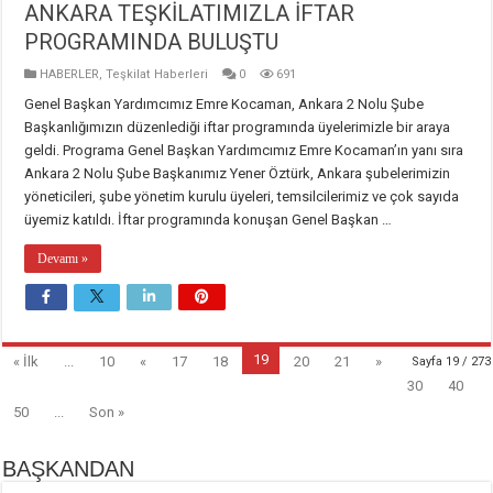
ANKARA TEŞKİLATIMIZLA İFTAR
PROGRAMINDA BULUŞTU
HABERLER
,
Teşkilat Haberleri
0
691
Genel Başkan Yardımcımız Emre Kocaman, Ankara 2 Nolu Şube
Başkanlığımızın düzenlediği iftar programında üyelerimizle bir araya
geldi. Programa Genel Başkan Yardımcımız Emre Kocaman’ın yanı sıra
Ankara 2 Nolu Şube Başkanımız Yener Öztürk, Ankara şubelerimizin
yöneticileri, şube yönetim kurulu üyeleri, temsilcilerimiz ve çok sayıda
üyemiz katıldı. İftar programında konuşan Genel Başkan …
Devamı »
19
« İlk
...
10
«
17
18
20
21
»
Sayfa 19 / 273
30
40
50
...
Son »
BAŞKANDAN