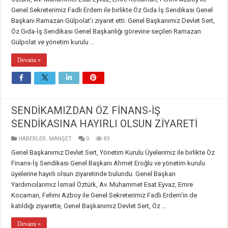
Genel Sekreterimiz Fadlı Erdem ile birlikte Öz Gıda İş Sendikası Genel
Başkanı Ramazan Gülpolat’ı ziyaret etti. Genel Başkanımız Devlet Sert,
Öz Gıda-İş Sendikası Genel Başkanlığı görevine seçilen Ramazan
Gülpolat ve yönetim kurulu …
Devamı »
SENDİKAMIZDAN ÖZ FİNANS-İŞ
SENDİKASINA HAYIRLI OLSUN ZİYARETİ
HABERLER
,
MANŞET
0
83
Genel Başkanımız Devlet Sert, Yönetim Kurulu Üyelerimiz ile birlikte Öz
Finans-İş Sendikası Genel Başkanı Ahmet Eroğlu ve yönetim kurulu
üyelerine hayırlı olsun ziyaretinde bulundu. Genel Başkan
Yardımcılarımız İsmail Öztürk, Av. Muhammet Esat Eyvaz, Emre
Kocaman, Fehmi Azboy ile Genel Sekreterimiz Fadlı Erdem’in de
katıldığı ziyarette, Genel Başkanımız Devlet Sert, Öz …
Devamı »