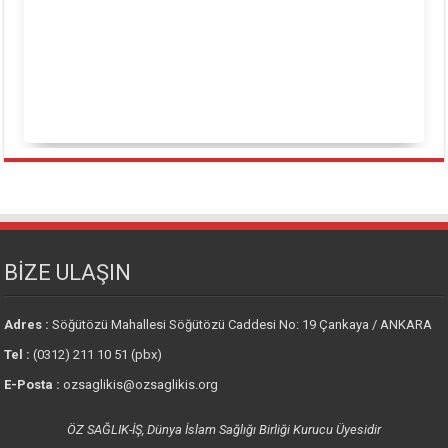
BİZE ULAŞIN
Adres :
Söğütözü Mahallesi Söğütözü Caddesi No: 19 Çankaya / ANKARA
Tel :
(0312) 211 10 51 (pbx)
E-Posta :
ozsaglikis@ozsaglikis.org
ÖZ SAĞLIK-İŞ, Dünya İslam Sağlığı Birliği Kurucu Üyesidir