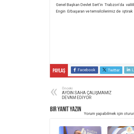
Genel Başkan Devlet Sert’in Trabzon’da valil
Engin Erbaşaran ve temsilcilerimiz de iştirak e
Facebook
L
Twitter
Paylaş
Önceki
AYDIN SAHA ÇALIŞMAMIZ
DEVAM EDİYOR
Bir yanıt yazın
Yorum yapabilmek için
oturu