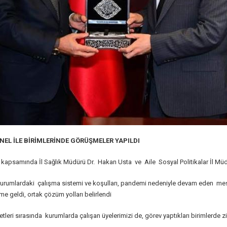
ONEL İLE BİRİMLERİNDE GÖRÜŞMELER YAPILDI
apsamında İl Sağlık Müdürü Dr. Hakan Usta ve Aile Sosyal Politikalar İl Müdü
 kurumlardaki çalışma sistemi ve koşulları, pandemi nedeniyle devam eden mesa
e geldi, ortak çözüm yolları belirlendi
tleri sırasında kurumlarda çalışan üyelerimizi de, görev yaptıkları birimlerde ziyar