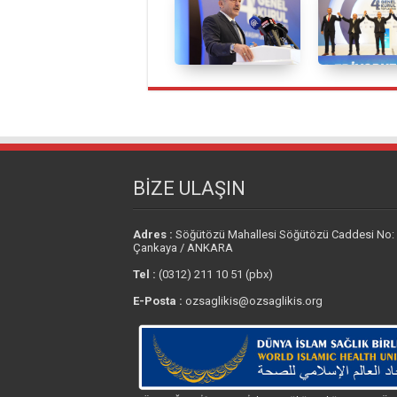
BİZE ULAŞIN
Adres :
Söğütözü Mahallesi Söğütözü Caddesi No:
Çankaya / ANKARA
Tel :
(0312) 211 10 51 (pbx)
E-Posta :
ozsaglikis@ozsaglikis.org