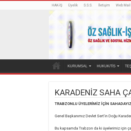
HAK-İŞ
Üyelik
S.S.S.
İletişim
Web Mail
KURUMSAL
HUKUK/TİS
TEŞ
KARADENİZ SAHA Ç
TRABZONLU ÜYELERİMİZ İÇİN SAHADAYI
Genel Başkanımız Devlet Sert’in Doğu Karaden
Bu kapsamda Trabzon da ki üyelerimiz için ça