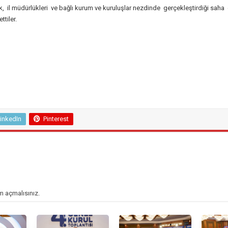
ik, il müdürlükleri ve bağlı kurum ve kuruluşlar nezdinde gerçekleştirdiği s
ttiler.
inkedIn
Pinterest
m açmalısınız
.