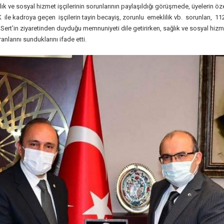
k ve sosyal hizmet işçilerinin sorunlarının paylaşıldığı görüşmede, üyelerin özel
le kadroya geçen işçilerin tayin becayiş, zorunlu emeklilik vb. sorunları, 11
n Sert’in ziyaretinden duyduğu memnuniyeti dile getirirken, sağlık ve sosyal h
nlarını sunduklarını ifade etti.