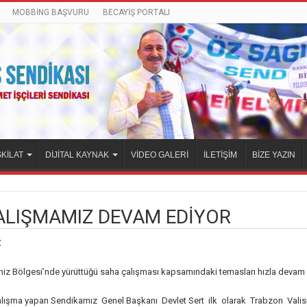
MOBBİNG BAŞVURU
BECAYİŞ PORTALI
KİLAT
DİJİTAL KAYNAK
VİDEO GALERİ
İLETİŞİM
BİZE YAZIN
ALIŞMAMIZ DEVAM EDİYOR
Z
iz Bölgesi’nde yürüttüğü saha çalışması kapsamındaki temasları hızla devam 
lışma yapan Sendikamız Genel Başkanı Devlet Sert ilk olarak Trabzon Valisi 