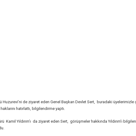
zurevi’ni de ziyaret eden Genel Başkan Devlet Sert, buradaki üyelerimizle çalı
klarını hatırlattı, bilgilendirme yaptı.
Kamil Yıldırım’ı da ziyaret eden Sert, görüşmeler hakkında Yıldırım’ı bilgilendi
du.