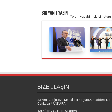
Bir yanıt yazın
Yorum yapabilmek için
oturu
BİZE ULAŞIN
Adres :
Söğütözü Mahallesi Söğütözü Caddesi No:
Çankaya / ANKARA
Tel :
(0312) 211 10 51 (pbx)