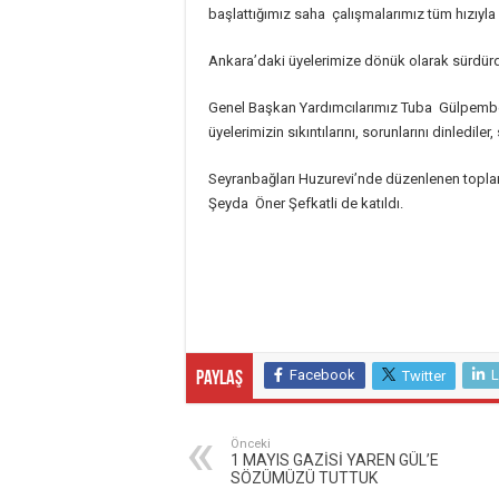
başlattığımız saha çalışmalarımız tüm hızıyla 
Ankara’daki üyelerimize dönük olarak sürdürd
Genel Başkan Yardımcılarımız Tuba Gülpembeli
üyelerimizin sıkıntılarını, sorunlarını dinledile
Seyranbağları Huzurevi’nde düzenlenen topl
Şeyda Öner Şefkatli de katıldı.
Facebook
L
Twitter
Paylaş
Önceki
1 MAYIS GAZİSİ YAREN GÜL’E
SÖZÜMÜZÜ TUTTUK