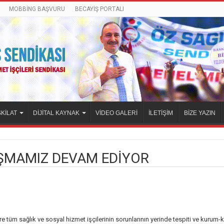
MOBBİNG BAŞVURU
BECAYİŞ PORTALI
KİLAT
DİJİTAL KAYNAK
VİDEO GALERİ
İLETİŞİM
BİZE YAZIN
ŞMAMIZ DEVAM EDİYOR
e tüm sağlık ve sosyal hizmet işçilerinin sorunlarının yerinde tespiti ve kuru