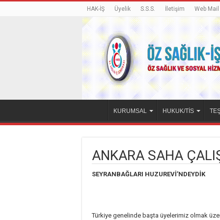
HAK-İŞ
Üyelik
S.S.S.
İletişim
Web Mail
KURUMSAL
HUKUK/TİS
TEŞ
ANKARA SAHA ÇALI
SEYRANBAĞLARI HUZUREVİ’NDEYDİK
Türkiye genelinde başta üyelerimiz olmak üzer