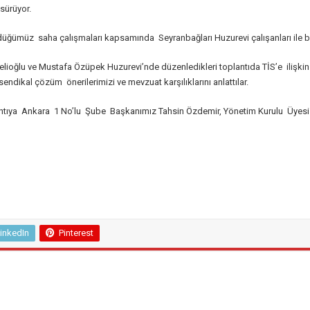
sürüyor.
üğümüz saha çalışmaları kapsamında Seyranbağları Huzurevi çalışanları ile bi
oğlu ve Mustafa Özüpek Huzurevi’nde düzenledikleri toplantıda TİS’e ilişkin 
r, sendikal çözüm önerilerimizi ve mevzuat karşılıklarını anlattılar.
antıya Ankara 1 No’lu Şube Başkanımız Tahsin Özdemir, Yönetim Kurulu Üyesi
inkedIn
Pinterest