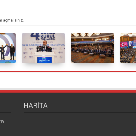
m açmalısınız
.
HARİTA
 19