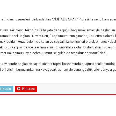
tarafından huzurevlerinde başlatılan “DİJİTAL BAHAR” Projesi’ne sendikamızda
zurevi sakinlerini teknoloji ile hayata daha güçlü bağlamak amacıyla başlatıl
mız Genel Başkanı Devlet Sert, “ Toplumumuzun çınarları, köklerimiz olarak ka
ktadırlar. Huzurevlerinde kalan ve sosyal hizmet işçileri olarak emanet kabul 
knoloji karşısında yok sayılmalarının önünü alacak olan Dijital Bahar Projesin
zmet Bakanımız Sayın Zehra Zümrüt Selçuk’a da teşekkür ediyoruz” dedi.
urevlerinde başlatılan Dijital Bahar Projesi kapsamında oluşturulacak teknoloji o
si ile iletişim kurma imkanına kavuşacaklar, hem de sanal gözlüklerle dünyayı ge
inkedIn
Pinterest