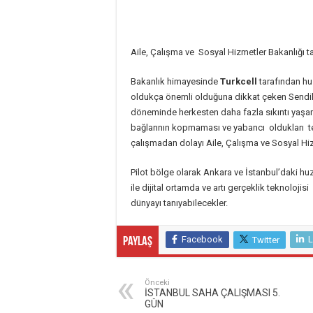
Aile, Çalışma ve Sosyal Hizmetler Bakanlığı 
Bakanlık himayesinde
Turkcell
tarafından hu
oldukça önemli olduğuna dikkat çeken Sendika
döneminde herkesten daha fazla sıkıntı yaşama
bağlarının kopmaması ve yabancı oldukları te
çalışmadan dolayı Aile, Çalışma ve Sosyal Hi
Pilot bölge olarak Ankara ve İstanbul’daki huz
ile dijital ortamda ve artı gerçeklik teknoloji
dünyayı tanıyabilecekler.
Facebook
L
Twitter
Paylaş
Önceki
İSTANBUL SAHA ÇALIŞMASI 5.
GÜN