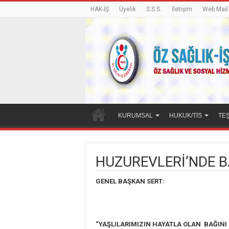
HAK-İŞ
Üyelik
S.S.S.
İletişim
Web Mail
KURUMSAL
HUKUK/TİS
TEŞ
HUZUREVLERİ’NDE B
GENEL BAŞKAN SERT:
“YAŞLILARIMIZIN HAYATLA OLAN BAĞINI