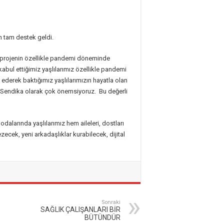
n tam destek geldi.
an projenin özellikle pandemi döneminde
bul ettiğimiz yaşlılarımız özellikle pandemi
ederek baktığımız yaşlılarımızın hayatla olan
i Sendika olarak çok önemsiyoruz. Bu değerli
dalarında yaşlılarımız hem aileleri, dostları
zecek, yeni arkadaşlıklar kurabilecek, dijital
Sonraki
SAĞLIK ÇALIŞANLARI BİR
BÜTÜNDÜR