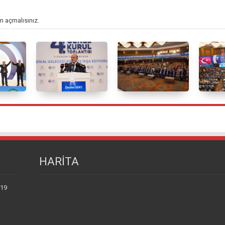
m açmalısınız
.
HARİTA
 19