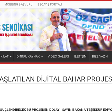
MOBBİNG BAŞVURU
BECAYİŞ PORTALI
KİLAT
DİJİTAL KAYNAK
VİDEO GALERİ
İLETİŞİM
BİZE YAZIN
AŞLATILAN DİJİTAL BAHAR PROJES
 GÜÇLENDİRECEK BU PROJEDEN DOLAYI SAYIN BAKANA TEŞEKKÜR EDİY