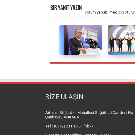
Bir yanıt yazın
Yorum yapabilmek için
oturu
BİZE ULAŞIN
Adres :
Söğütözü Mahallesi Söğütözü Caddesi No:
Çankaya / ANKARA
Tel :
(0312) 211 10 51 (pbx)