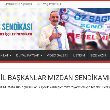
MOBBİNG BAŞVURU
BECAYİŞ PORTALI
KİLAT
DİJİTAL KAYNAK
VİDEO GALERİ
İLETİŞİM
BİZE YAZIN
İL BAŞKANLARIMIZDAN SENDİKAMI
z Mustafa Türkoğlu ile Faruk Çevik kardeşlerimize ziyaretleri için teşekkür edi