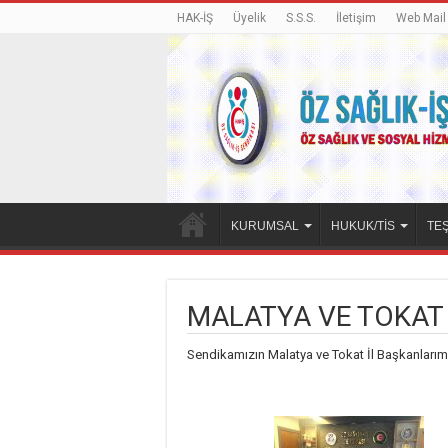
HAK-İŞ
Üyelik
S.S.S.
İletişim
Web Mail
KURUMSAL
HUKUK/TİS
TEŞ
MALATYA VE TOKAT 
Sendikamızın Malatya ve Tokat İl Başkanlarımı