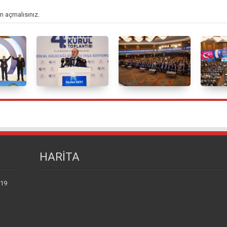
m açmalısınız
.
HARİTA
 19