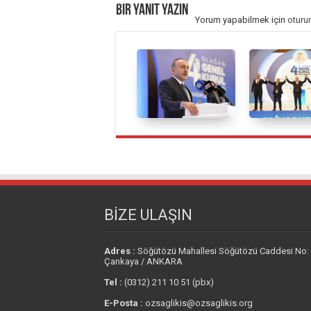
Bir yanıt yazın
Yorum yapabilmek için
oturu
BİZE ULAŞIN
Adres :
Söğütözü Mahallesi Söğütözü Caddesi No:
Çankaya / ANKARA
Tel :
(0312) 211 10 51 (pbx)
E-Posta :
ozsaglikis@ozsaglikis.org