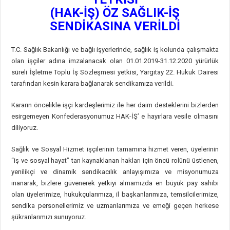
(HAK-İŞ) ÖZ SAĞLIK-İŞ
SENDİKASINA VERİLDİ
T.C. Sağlık Bakanlığı ve bağlı işyerlerinde, sağlık iş kolunda çalışmakta
olan işçiler adına imzalanacak olan 01.01.2019-31.12.2020 yürürlük
süreli İşletme Toplu İş Sözleşmesi yetkisi, Yargıtay 22. Hukuk Dairesi
tarafından kesin karara bağlanarak sendikamıza verildi.
Kararın öncelikle işçi kardeşlerimiz ile her daim desteklerini bizlerden
esirgemeyen Konfederasyonumuz HAK-İŞ’ e hayırlara vesile olmasını
diliyoruz.
Sağlık ve Sosyal Hizmet işçilerinin tamamına hizmet veren, üyelerinin
‘‘iş ve sosyal hayat’’ tan kaynaklanan hakları için öncü rolünü üstlenen,
yenilikçi ve dinamik sendikacılık anlayışımıza ve misyonumuza
inanarak, bizlere güvenerek yetkiyi almamızda en büyük pay sahibi
olan üyelerimize, hukukçularımıza, il başkanlarımıza, temsilcilerimize,
sendika personellerimiz ve uzmanlarımıza ve emeği geçen herkese
şükranlarımızı sunuyoruz.