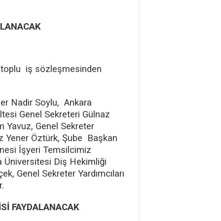
DALANACAK
n toplu iş sözleşmesinden
er Nadir Soylu, Ankara
ltesi Genel Sekreteri Gülnaz
m Yavuz, Genel Sekreter
ız Yener Öztürk, Şube Başkan
nesi İşyeri Temsilcimiz
Üniversitesi Diş Hekimliği
ek, Genel Sekreter Yardımcıları
.
İSİ FAYDALANACAK