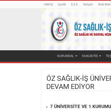
HAK-İŞ
Üyelik
S.S.S.
İletişim
Web Mail
KURUMSAL
HUKUK/TİS
TEŞ
ÖZ SAĞLIK-İŞ ÜNİV
DEVAM EDİYOR
7 ÜNİVERSİTE VE 1 KURUMU