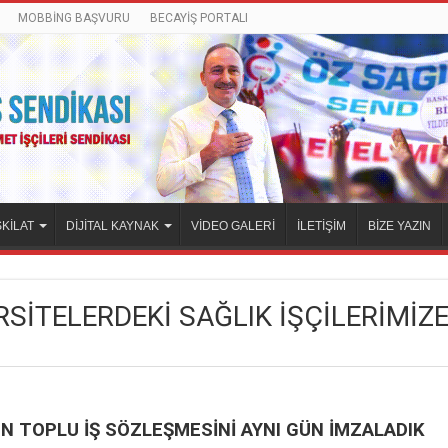
MOBBİNG BAŞVURU
BECAYİŞ PORTALI
KİLAT
DİJİTAL KAYNAK
VİDEO GALERİ
İLETİŞİM
BİZE YAZIN
ERSİTELERDEKİ SAĞLIK İŞÇİLERİMİ
N TOPLU İŞ SÖZLEŞMESİNİ AYNI GÜN İMZALADIK