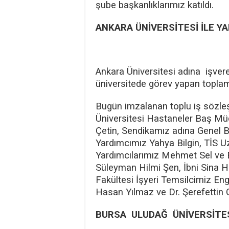
şube başkanlıklarımız katıldı.
ANKARA ÜNİVERSİTESİ İLE Y
Ankara Üniversitesi adına işve
üniversitede görev yapan toplam
Bugün imzalanan toplu iş sözle
Üniversitesi Hastaneler Baş Müd
Çetin, Sendikamız adına Genel 
Yardımcımız Yahya Bilgin, TİS 
Yardımcılarımız Mehmet Sel ve Es
Süleyman Hilmi Şen, İbni Sina H
Fakültesi İşyeri Temsilcimiz En
Hasan Yılmaz ve Dr. Şerefettin G
BURSA ULUDAĞ ÜNİVERSİTESİ