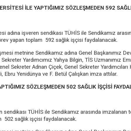
RSİTESİ İLE YAPTIĞIMIZ SÖZLEŞMEDEN 592 SAĞLI
si adına işveren sendikası TÜHİS ile Sendikamız arasın
rev yapan toplam 592 sağlık işçisi faydalanacak.
şmesi metnine Sendikamız adına Genel Başkanımız Dev
Sekreter Yardımcımız Yahya Bilgin, TİS Uzmanımız Em
el Sekreter Adnan Çiçek, Genel Sekreter Yardımcıları H
, Ebru Yenidünya ve F. Betül Çalışkan imza attılar.
APTIĞIMIZ SÖZLEŞMEDEN 502 SAĞLIK İŞÇİSİ FAYD
en sendikası TÜHİS ile Sendikamız arasında imzalanan 
 502 sağlık işçisi faydalanacak.