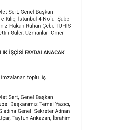
let Sert, Genel Başkan
 Kılıç, İstanbul 4 No’lu Şube
imiz Hakan Ruhan Çebi, TÜHİS
fettin Güler, Uzmanlar Ömer
IK İŞÇİSİ FAYDALANACAK
a imzalanan toplu iş
let Sert, Genel Başkan
Şube Başkanımız Temel Yazıcı,
S adına Genel Sekreter Adnan
Uçar, Tayfun Arıkazan, İbrahim