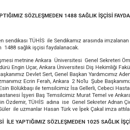
APTIĞIMIZ SÖZLEŞMEDEN 1488 SAĞLIK İŞÇİSİ FAY
ren sendikası TÜHİS ile Sendikamız arasında imzalana
 1488 sağlık işçisi faydalanacak.
şmesi metnine Ankara Üniversitesi Genel Sekreteri Öm
ürü Engin Uçar, Ankara Üniversitesi Diş Hekimliği Fakü
Başkanımız Devlet Sert, Genel Başkan Yardımcımız Ade
Uzmanımız Ecrin Ferah, Ankara 2 No’lu Şube Başkanım
in Bölükbaşı ile temsilcimiz İsa Gellerli, Cebeci Hasta
astanesi İşyeri Baş Temsilcimiz Murat Temel ve Ankara 
gin Özdemir, TÜHİS adına ise Genel Sekreter Adnan Çiç
üler ile uzmanlar Hasan Türk ve İpek Çakal imza attılar
 İLE YAPTIĞIMIZ SÖZLEŞMEDEN 1025 SAĞLIK İŞÇ