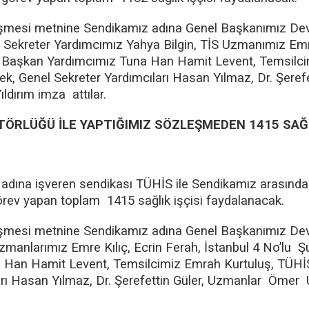
şmesi metnine Sendikamız adına Genel Başkanımız Dev
Sekreter Yardımcımız Yahya Bilgin, TİS Uzmanımız Emre
 Başkan Yardımcımız Tuna Han Hamit Levent, Temsilc
k, Genel Sekreter Yardımcıları Hasan Yılmaz, Dr. Şere
ldırım imza attılar.
TÖRLÜĞÜ İLE YAPTIĞIMIZ SÖZLEŞMEDEN 1415 SAĞL
ü adına işveren sendikası TÜHİS ile Sendikamız arasınd
rev yapan toplam 1415 sağlık işçisi faydalanacak.
şmesi metnine Sendikamız adına Genel Başkanımız Dev
manlarımız Emre Kılıç, Ecrin Ferah, İstanbul 4 No’lu 
Han Hamit Levent, Temsilcimiz Emrah Kurtuluş, TÜHİ
arı Hasan Yılmaz, Dr. Şerefettin Güler, Uzmanlar Ömer 