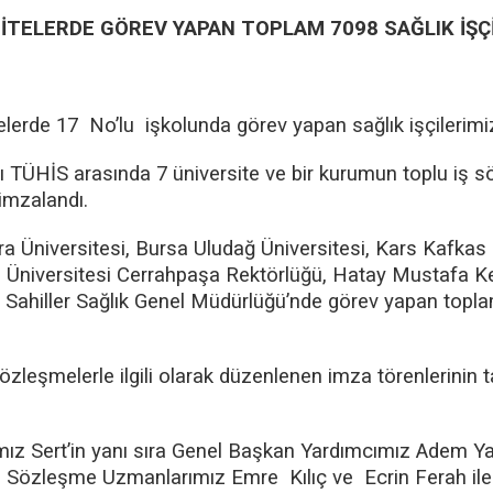
TELERDE GÖREV YAPAN TOPLAM 7098 SAĞLIK İŞÇ
itelerde 17 No’lu işkolunda görev yapan sağlık işçileri
 TÜHİS arasında 7 üniversite ve bir kurumun toplu iş sö
 imzalandı.
 Üniversitesi, Bursa Uludağ Üniversitesi, Kars Kafkas Ü
ul Üniversitesi Cerrahpaşa Rektörlüğü, Hatay Mustafa K
e Sahiller Sağlık Genel Müdürlüğü’nde görev yapan topla
zleşmelerle ilgili olarak düzenlenen imza törenlerinin 
mız Sert’in yanı sıra Genel Başkan Yardımcımız Adem Ya
 Sözleşme Uzmanlarımız Emre Kılıç ve Ecrin Ferah ile ü