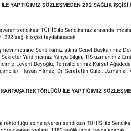
İLE YAPTIĞIMIZ SÖZLEŞMEDEN 292 SAĞLIK İŞÇİSİ
 işveren sendikası TÜHİS ile Sendikamız arasında imza
 292 sağlık işçisi faydalanacak.
şmesi metnine Sendikamız adına Genel Başkanımız Dev
Sekreter Yardımcımız Yahya Bilgin, TİS uzmanımız Emr
mcımız Levent Beyoğlu, Temsilcilerimiz Kürşat Ağadede
dımcıları Hasan Yılmaz, Dr. Şerefettin Güler, Uzmanla
RRAHPAŞA REKTÖRLÜĞÜ İLE YAPTIĞIMIZ SÖZLEŞMED
şa rektörlüğü adına işveren sendikası TÜHİS ile Sendi
 görev yapan toplam 1182 sağlık işçisi faydalanacak.