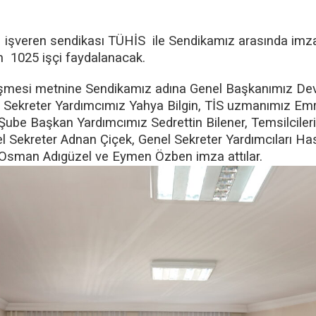
a işveren sendikası TÜHİS ile Sendikamız arasında im
m 1025 işçi faydalanacak.
şmesi metnine Sendikamız adına Genel Başkanımız Dev
Sekreter Yardımcımız Yahya Bilgin, TİS uzmanımız Emr
ube Başkan Yardımcımız Sedrettin Bilener, Temsilciler
Sekreter Adnan Çiçek, Genel Sekreter Yardımcıları Has
Osman Adıgüzel ve Eymen Özben imza attılar.