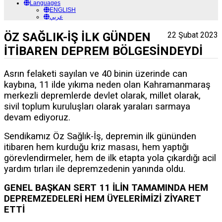
Languages
ENGLISH
عربي
ÖZ SAĞLIK-İŞ İLK GÜNDEN
22 Şubat 2023
İTİBAREN DEPREM BÖLGESİNDEYDİ
Asrın felaketi sayılan ve 40 binin üzerinde can
kaybına, 11 ilde yıkıma neden olan Kahramanmaraş
merkezli depremlerde devlet olarak, millet olarak,
sivil toplum kuruluşları olarak yaraları sarmaya
devam ediyoruz.
Sendikamız Öz Sağlık-İş, depremin ilk gününden
itibaren hem kurduğu kriz masası, hem yaptığı
görevlendirmeler, hem de ilk etapta yola çıkardığı acil
yardım tırları ile depremzedenin yanında oldu.
GENEL BAŞKAN SERT 11 İLİN TAMAMINDA HEM
DEPREMZEDELERİ HEM ÜYELERİMİZİ ZİYARET
ETTİ