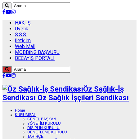
HAK-İŞ
Üyelik
S.S.S.
İletişim
Web Mail
MOBBİNG BAŞVURU
BECAYİŞ PORTALI
Öz Sağlık-İş
Sendikası Öz Sağlık İşçileri Sendikası
Home
KURUMSAL
GENEL BAŞKAN
YÖNETİM KURULU
DİSİPLİN KURULU
DENETLEME KURULU
TARİHÇE