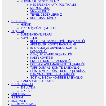
KURUMSAL DEĞERLERİMİZ
HEDEFLENEN KATKI POLİTİKAMIZ
MİSYONUMUZ
VİZYONUMUZ
TEMEL DEĞERLERİMİZ
KURUMSAL KİMLİK
HUKUK/TİS
HUKUK
TOPLU İŞ SÖZLEŞMELERİ
TEŞKİLAT
ŞUBE BAŞKANLIKLARI
KOMİTELER
KÜLTÜR VE SANAT KOMİTE BAŞKANLIĞI
AFET İŞLERİ KOMİTE BAŞKANLIĞI
İŞ SAĞLIĞI VE GÜVENLİĞİ KOMİTE
BAŞKANLIĞI
GENÇLİK KOMİTE BAŞKANLIĞI
KADIN KOMİTESİ
ENGELLİ KOMİTE BAŞKANLIĞI
EĞİTİM PLANLAMA KOMİTE BAŞKANLIĞI
TÜRK DÜNYASI KOMİTE BAŞKANLIĞI
FİLİSTİN VE KUDÜS’E DESTEK SENDİKAL
DANIŞMA KOMİTESİ BAŞKANLIĞI
SOSYAL MEDYA KOMİTESİ BAŞKANLIĞI
İLANLAR ve DUYURULAR
DİJİTAL KAYNAK
E-BÜLTEN
E-KİTAP
VİDEO GALERİ
İLETİŞİM
BİZE YAZIN
RESİM YARIŞMASI