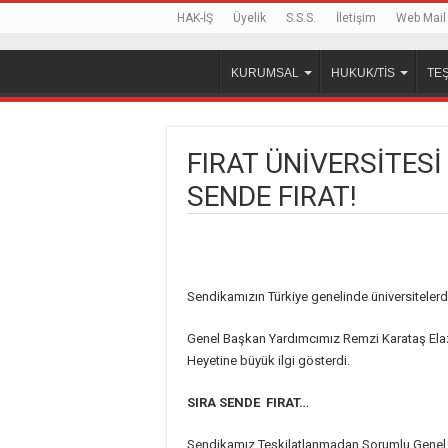
HAK-İŞ
Üyelik
S.S.S.
İletişim
Web Mail
KURUMSAL
HUKUK/TİS
TEŞ
FIRAT ÜNİVERSİTESİ
SENDE FIRAT!
Sendikamızın Türkiye genelinde üniversitelerd
Genel Başkan Yardımcımız Remzi Karataş Elazığ 
Heyetine büyük ilgi gösterdi.
SIRA SENDE FIRAT…
Sendikamız Teşkilatlanmadan Sorumlu Genel B