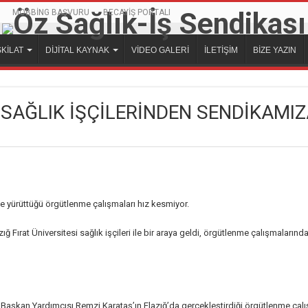
MOBBİNG BAŞVURU
BECAYİŞ PORTALI
KİLAT
DİJİTAL KAYNAK
VİDEO GALERİ
İLETİŞİM
BİZE YAZIN
 SAĞLIK İŞÇİLERİNDEN SENDİKAMIZ
e yürüttüğü örgütlenme çalışmaları hız kesmiyor.
Fırat Üniversitesi sağlık işçileri ile bir araya geldi, örgütlenme çalışmaların
aşkan Yardımcısı Remzi Karataş’ın Elazığ’da gerçekleştirdiği örgütlenme ça