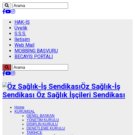
HAK-İŞ
Üyelik
S.S.S.
İletişim
Web Mail
MOBBİNG BAŞVURU
BECAYİŞ PORTALI
Öz Sağlık-İş
Sendikası Öz Sağlık İşçileri Sendikası
Home
KURUMSAL
GENEL BAŞKAN
YÖNETİM KURULU
DİSİPLİN KURULU
DENETLEME KURULU
TARİHÇE