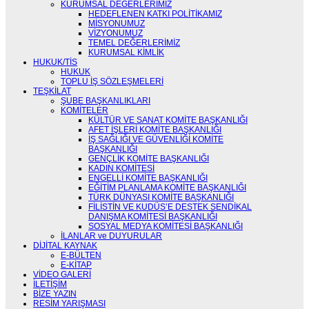
KURUMSAL DEĞERLERİMİZ
HEDEFLENEN KATKI POLİTİKAMIZ
MİSYONUMUZ
VİZYONUMUZ
TEMEL DEĞERLERİMİZ
KURUMSAL KİMLİK
HUKUK/TİS
HUKUK
TOPLU İŞ SÖZLEŞMELERİ
TEŞKİLAT
ŞUBE BAŞKANLIKLARI
KOMİTELER
KÜLTÜR VE SANAT KOMİTE BAŞKANLIĞI
AFET İŞLERİ KOMİTE BAŞKANLIĞI
İŞ SAĞLIĞI VE GÜVENLİĞİ KOMİTE
BAŞKANLIĞI
GENÇLİK KOMİTE BAŞKANLIĞI
KADIN KOMİTESİ
ENGELLİ KOMİTE BAŞKANLIĞI
EĞİTİM PLANLAMA KOMİTE BAŞKANLIĞI
TÜRK DÜNYASI KOMİTE BAŞKANLIĞI
FİLİSTİN VE KUDÜS’E DESTEK SENDİKAL
DANIŞMA KOMİTESİ BAŞKANLIĞI
SOSYAL MEDYA KOMİTESİ BAŞKANLIĞI
İLANLAR ve DUYURULAR
DİJİTAL KAYNAK
E-BÜLTEN
E-KİTAP
VİDEO GALERİ
İLETİŞİM
BİZE YAZIN
RESİM YARIŞMASI