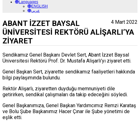
Languages
ENGLISH
عربي
ABANT İZZET BAYSAL
4 Mart 2022
ÜNİVERSİTESİ REKTÖRÜ ALİŞARLI’YA
ZİYARET
Sendikamız Genel Başkanı Devlet Sert, Abant İzzet Baysal
Üniversitesi Rektörü Prof. Dr. Mustafa Alişarlı’yı ziyaret etti.
Genel Başkan Sert, ziyarette sendikamız faaliyetleri hakkında
bilgi paylaşımında bulundu.
Rektör Alişarlı, ziyaretten duyduğu memnuniyeti dile
getirirken, sendikal çalışmaları da takip edeceğini söyledi.
Genel Başkanımıza, Genel Başkan Yardımcımız Remzi Karataş
ve Bolu Şube Başkanımız Hacer Çınar ile Şube yönetimi de
eşlik etti.