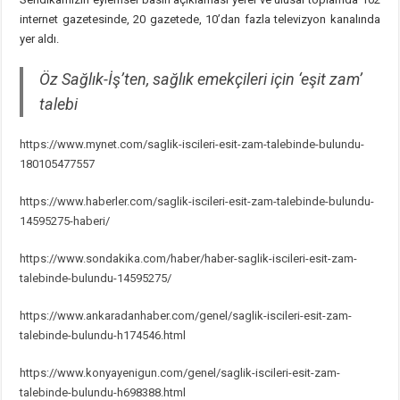
internet gazetesinde, 20 gazetede, 10’dan fazla televizyon kanalında
yer aldı.
Öz Sağlık-İş’ten, sağlık emekçileri için ‘eşit zam’
talebi
https://www.mynet.com/saglik-iscileri-esit-zam-talebinde-bulundu-
180105477557
https://www.haberler.com/saglik-iscileri-esit-zam-talebinde-bulundu-
14595275-haberi/
https://www.sondakika.com/haber/haber-saglik-iscileri-esit-zam-
talebinde-bulundu-14595275/
https://www.ankaradanhaber.com/genel/saglik-iscileri-esit-zam-
talebinde-bulundu-h174546.html
https://www.konyayenigun.com/genel/saglik-iscileri-esit-zam-
talebinde-bulundu-h698388.html