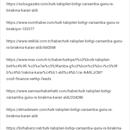
https://solcugazete.com/turk-tabipleri-birligi-carsamba-gunu-is-
birakma-karari-aldi
https://www.normhaber.com/turk-tabipleri-birligi-carsamba-gunu-is-
birakiyor-133577
https://www.istiklal.com.tr/haber/turk-tabipleri-birligi-carsamba-gunu-
is-birakma-karari-aldi/660368
https://www.msn.com/tr-tr/haber/turkiye/t%c3%bcrk-tabipleri-
birli%c4%9fi-%c3%a7ar%c5%9famba-g%c3%bcn%c3%bc-i%c5%9f-
b%c4%b1rakma-karar%c4%b1-ald%c4%b1/ar-AARLzCM?
ocid=finance-verthp-feeds
https://www.samsunhaberhatti.com/haber/turk-tabipleri-birligi-
carsamba-gunu-is-birakma-karari-aldi/204286
https://elmadesem.com/turk-tabipleri-birligi-carsamba-gunu-is-
birakma-karari-aldi
https://birhaberci.net/turk-tabipleri-birligi-carsamba-gunu-is-birakma-