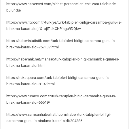
https://www.haberveri.com/sihhat-personelleri-esit-zam-talebinde-
bulundu/
https://www.ntv.com.tr/turkiye/turk-tabipleri-birligi-carsamba-gunu-is-
birakma-karari-aldi,fX_pjIT-JkCHPisgu9DQkw
https://haberistatistik.com/turk-tabipleri-birligi-carsamba-gunu-is-
birakma-karari-aldi-757137.html
https://haberank.net/manset/turk-tabipleri-birligi-carsamba-gunu-is-
birakma-karari-aldi.html
https://nekacpara.com/turk-tabipleri-birligi-carsamba-gunu-is-
birakma-karari-aldi-8397.html
https://www.rumico.com.tr/turk-tabipleri-birligi-carsamba-gunu-is-
birakma-karari-aldi-66519/
https://www.samsunhaberhatti.com/haber/turk-tabipleri-birligi-
carsamba-gunu-is-birakma-karari-aldi/204286