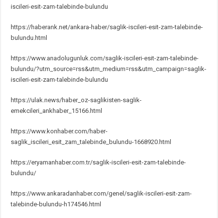
iscileri-esit-zam-talebinde-bulundu
https://haberank.net/ankara-haber/saglik-iscileri-esit-zam-talebinde-
bulundu.html
https://www.anadolugunluk.com/saglik-iscileri-esit-zam-talebinde-
bulundu/?utm_source=rss&utm_medium=rss&utm_campaign=saglik-
iscileri-esit-zam-talebinde-bulundu
https://ulak.news/haber_oz-saglikisten-saglik-
emekcileri_ankhaber_15166.html
https://www.konhaber.com/haber-
saglik_iscileri_esit_zam_talebinde_bulundu-1668920.html
https://eryamanhaber.com.tr/saglik-iscileri-esit-zam-talebinde-
bulundu/
https://www.ankaradanhaber.com/genel/saglik-iscileri-esit-zam-
talebinde-bulundu-h174546.html