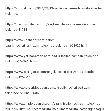
https://sondakika.cc/2021/12/13/saglik-iscileri-esit-zam-talebinde-
bulundu/
https://trbagimsizhaber.com/saglik-iscileri-esit-zam-talebinde-
bulundu-41714
https://www.konhaber.com/haber-
saglik_iscileri_esit_zam_talebinde_bulundu-1668920.html
https://www.yenihaberden.com/saglik-iscileri-esit-zam-talebinde-
bulundu-1673665h.htm
https://www.canligaste.com/saglik-iscileri-esit-zam-talebinde-
bulundu/125773/
https://www.kayseridebugun.com.tr/saglik-iscileri-esit-zam-
talebinde-bulundu/44026/
https://www.anadolugunluk.com/saglik-iscileri-esit-zam-talebinde-
bulundu/?utm_source=rss&utm_medium=rss&utm_campaign=saglik-