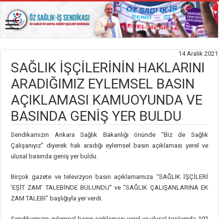
14 Aralık 2021
SAĞLIK İŞÇİLERİNİN HAKLARINI
ARADIĞIMIZ EYLEMSEL BASIN
AÇIKLAMASI KAMUOYUNDA VE
BASINDA GENİŞ YER BULDU
Sendikamızın Ankara Sağlık Bakanlığı önünde “Biz de Sağlık
Çalışanıyız” diyerek hak aradığı eylemsel basın açıklaması yerel ve
ulusal basında geniş yer buldu.
Birçok gazete ve televizyon basın açıklamamıza “SAĞLIK İŞÇİLERİ
’EŞİT ZAM’ TALEBİNDE BULUNDU” ve “SAĞLIK ÇALIŞANLARINA EK
ZAM TALEBİ” başlığıyla yer verdi.
Sendikamızın eylemsel basın açıklaması yerel ve ulusal toplamda 102