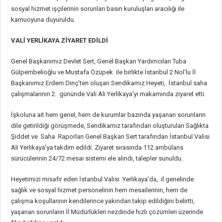
sosyal hizmet işçilerinin sorunları basın kuruluşları aracılığı ile
kamuoyuna duyuruldu.
VALİ YERLİKAYA ZİYARET EDİLDİ
Genel Başkanımız Devlet Sert, Genel Başkan Yardımcıları Tuba
Gülpembelioğlu ve Mustafa Özüpek ile birlikte İstanbul 2 Nol’lu İl
Başkanımız Erdem Dinç’ten oluşan Sendikamız Heyeti, İstanbul saha
çalışmalarının 2. gününde Vali Ali Yerlikaya’yı makamında ziyaret etti.
İşkoluna ait hem genel, hem de kurumlar bazında yaşanan sorunların
dile getirildiği görüşmede, Sendikamız tarafından oluşturulan Sağlıkta
Şiddet ve Saha Raporları Genel Başkan Sert tarafından İstanbul Valisi
Ali Yerlikaya’ya takdim edildi. Ziyaret sırasında 112 ambülans
sürücülerinin 24/72 mesai sistemi ele alındı, talepler sunuldu.
Heyetimizi misafir eden İstanbul Valisi Yerlikaya’da, il genelinde
sağlık ve sosyal hizmet personelinin hem mesailerinin, hem de
çalışma koşullarının kendilerince yakından takip edildiğini belirtti,
yaşanan sorunların İl Müdürlükleri nezdinde hızlı çözümleri üzerinde