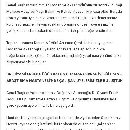
Genel Başkan Yardımcıları Doğan ve Aksanoğlu’nun bir sonraki durağı
Maltepe Huzurevi Yaşlı Bakım ve Rehabilitasyon Merkezi oldu. Burada
görev yapan üyelerimizi ziyaret eden Genel Başkan Yardımcılarımız
kurum yöneticileri ile yapacakları görüşme öncesi, üyelerimiz ile
geniş katılımlı bir toplantı düzenlediler, talepleri değerlendirdiler.
Toplantı sonrası Kurum Müdürü Asuman Çebi ile bir araya gelen
Doğan ve Aksanoğlu, üyelerin sorunları ile taleplerini birlikte
değerlendirerek, çözümü noktasında işbirliği yapılması yönünde fikir
alışverişinde bulundular.
DR. SİYAMİ ERSEK GÖĞÜS KALP ve DAMAR CERRAHİSİ EĞİTİM VE
ARAŞTIRMA HASTANESİ’NDE ÇALIŞAN
ÜYELERİMİZLE BULUŞTUK
Genel Başkan Yardımcılarımız Doğan ve Aksanoğlu Dr. Siyami Ersek
Göğü s Kalp Damar ve Cerrahisi Eğitim ve Araştırma Hastanesi’nde
görev yapan üyelerimiz ile bir araya geldi.
Hastane bünyesinde çalışanları birimlerinde ziyaret eden Sendikamız
Heyeti, ayrıca geniş katılımlı bir toplantı da düzenledi. Çalışanların