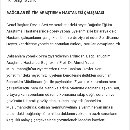
fikir birliğine varıldı.
BAĞCILAR EĞİTİM ARAŞTIRMA HASTANESİ ÇALIŞMASI
Genel Başkan Devlet Sert ve beraberindeki heyet Bağcılar Eğitim
Araştırma Hastanesi’nde görev yapan üyelerimiz ile bir araya geldi.
Hastane çalışanlarını, çalıştıkları birimlerde ziyaret eden Sendikamız
Heyeti, kendilerine yöneltilen sorunları dinledi, soruları cevaplandırdı.
Çalışanlara yönelik birim ziyaretlerinin ardından Bağcılar Eğitim
Araştırma Hastanesi Başhekimi Prof. Dr. Ahmet Yaser
Müslümanoğlu’nu ziyaret eden Genel Başkan Devlet Sert
yönetimindeki heyetimiz, üyelerin kendilerine ilettikleri sorunları
Başhekim Müslümanoğlu ile paylaştılar. Ziyarette, kurumların hem
çalışanlar için hem de Sendika adına önemine değinen Başkan Sert,
ortaya çıkan sorunların çözümü konusuna rakip değil, sorunun ve
çözümün iki tarafı gözüyle baktıklarını söyledi. Başhekim
Müslümanoğlu’da, çalışan memnuniyetinin iş verimine yansıması
arasındaki bağlantıyı önemli bulduklarını ve kurum bazlı sorunların
karşılıklı anlayış çerçevesinde çözümlenebileceğini kaydetti.