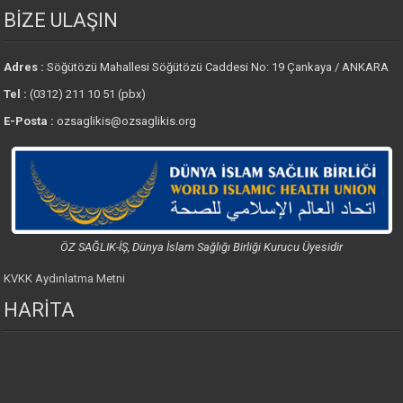
BİZE ULAŞIN
Adres :
Söğütözü Mahallesi Söğütözü Caddesi No: 19 Çankaya / ANKARA
Tel :
(0312) 211 10 51 (pbx)
E-Posta :
ozsaglikis@ozsaglikis.org
ÖZ SAĞLIK-İŞ, Dünya İslam Sağlığı Birliği Kurucu Üyesidir
KVKK Aydınlatma Metni
HARİTA