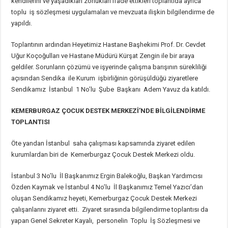
kendilerini ve yaşadıkları zorlukları ifade ettikleri toplantıda ayrıca
toplu iş sözleşmesi uygulamaları ve mevzuata ilişkin bilgilendirme de
yapıldı.
Toplantının ardından Heyetimiz Hastane Başhekimi Prof. Dr. Cevdet
Uğur Koçoğulları ve Hastane Müdürü Kürşat Zengin ile bir araya
geldiler. Sorunların çözümü ve işyerinde çalışma barışının sürekliliği
açısından Sendika ile Kurum işbirliğinin görüşüldüğü ziyaretlere
Sendikamız İstanbul 1 No’lu Şube Başkanı Adem Yavuz da katıldı.
KEMERBURGAZ ÇOCUK DESTEK MERKEZİ’NDE BİLGİLENDİRME
TOPLANTISI
Öte yandan İstanbul saha çalışması kapsamında ziyaret edilen
kurumlardan biri de Kemerburgaz Çocuk Destek Merkezi oldu.
İstanbul 3 No’lu İl Başkanımız Ergin Balekoğlu, Başkan Yardımcısı
Özden Kaymak ve İstanbul 4 No’lu İl Başkanımız Temel Yazıcı’dan
oluşan Sendikamız heyeti, Kemerburgaz Çocuk Destek Merkezi
çalışanlarını ziyaret etti. Ziyaret sırasında bilgilendirme toplantısı da
yapan Genel Sekreter Kayalı, personelin Toplu İş Sözleşmesi ve