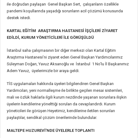
ile doğrudan paylaşan Genel Başkan Sert, çalışanların özellikle
pandemi koşullarında yaşadığı sorunların acil çözümü konusunda
destek istedi.
KARTAL EĞİTİM ARAŞTIRMA HASTANESİ İŞÇİLERİ ZİYARET
EDİLDİ, KURUM YÖNETİCİLERİ İLE GÖRÜŞÜLDÜ
İstanbul saha çalışmasının bir diğer merkezi olan Kartal Eğitim
Araştırma Hastanesi’ni ziyaret eden Genel Başkan Yardımcılarımız
Süleyman Doğan, Yavuz Aksanoğlu ve İstanbul 1 No’lu İl Başkanımız
Adem Yavuz, üyelerimizle bir araya geldi.
TİS uygulamaları hakkında üyeleri bilgilendiren Genel Başkan
Yardımcıları, yeni normalleşme ile birlikte geçilen mesai sistemleri,
mali ve özlük haklarla ilgili kurum nezdinde yaşanan sorunlara ilişkin
üyelerin kendilerine yönelttiği soruları da cevaplandırdı. Kurum
yöneticileri ile görüşen Heyetimiz, kendilerine iletilen sorunları
paylaştılar, sendikal çözüm önerilerinde bulundular.
MALTEPE HUZUREVİ’NDE ÜYELERLE TOPLANTI