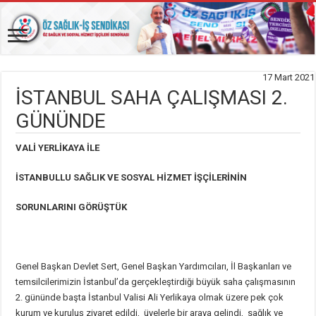
17 Mart 2021
İSTANBUL SAHA ÇALIŞMASI 2.
GÜNÜNDE
VALİ YERLİKAYA İLE
İSTANBULLU SAĞLIK VE SOSYAL HİZMET İŞÇİLERİNİN
SORUNLARINI GÖRÜŞTÜK
Genel Başkan Devlet Sert, Genel Başkan Yardımcıları, İl Başkanları ve
temsilcilerimizin İstanbul’da gerçekleştirdiği büyük saha çalışmasının
2. gününde başta İstanbul Valisi Ali Yerlikaya olmak üzere pek çok
kurum ve kuruluş ziyaret edildi, üyelerle bir araya gelindi, sağlık ve