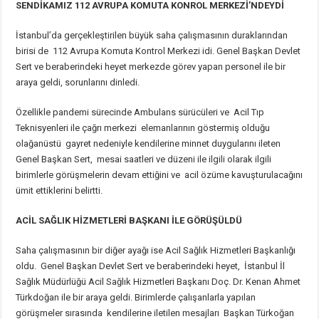
SENDİKAMIZ 112 AVRUPA KOMUTA KONROL MERKEZİ’NDEYDİ
İstanbul’da gerçekleştirilen büyük saha çalışmasının duraklarından
birisi de 112 Avrupa Komuta Kontrol Merkezi idi. Genel Başkan Devlet
Sert ve beraberindeki heyet merkezde görev yapan personel ile bir
araya geldi, sorunlarını dinledi.
Özellikle pandemi sürecinde Ambulans sürücüleri ve Acil Tıp
Teknisyenleri ile çağrı merkezi elemanlarının göstermiş olduğu
olağanüstü gayret nedeniyle kendilerine minnet duygularını ileten
Genel Başkan Sert, mesai saatleri ve düzeni ile ilgili olarak ilgili
birimlerle görüşmelerin devam ettiğini ve acil özüme kavuşturulacağını
ümit ettiklerini belirtti.
ACİL SAĞLIK HİZMETLERİ BAŞKANI İLE GÖRÜŞÜLDÜ
Saha çalışmasının bir diğer ayağı ise Acil Sağlık Hizmetleri Başkanlığı
oldu. Genel Başkan Devlet Sert ve beraberindeki heyet, İstanbul İl
Sağlık Müdürlüğü Acil Sağlık Hizmetleri Başkanı Doç. Dr. Kenan Ahmet
Türkdoğan ile bir araya geldi. Birimlerde çalışanlarla yapılan
görüşmeler sırasında kendilerine iletilen mesajları Başkan Türkoğan