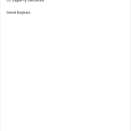
Öz Sağlık-İş Sendikası
Genel Başkanı