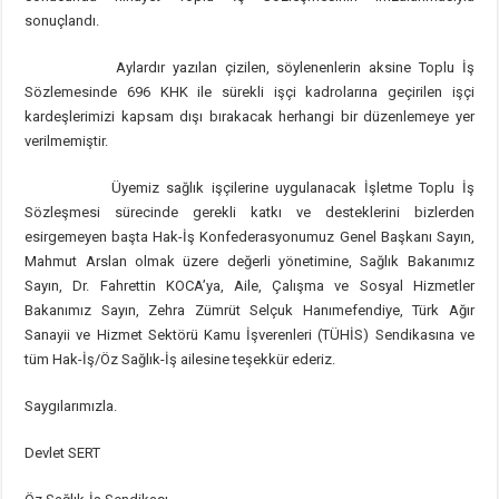
sonuçlandı.
Aylardır yazılan çizilen, söylenenlerin aksine Toplu İş
Sözlemesinde 696 KHK ile sürekli işçi kadrolarına geçirilen işçi
kardeşlerimizi kapsam dışı bırakacak herhangi bir düzenlemeye yer
verilmemiştir.
Üyemiz sağlık işçilerine uygulanacak İşletme Toplu İş
Sözleşmesi sürecinde gerekli katkı ve desteklerini bizlerden
esirgemeyen başta Hak-İş Konfederasyonumuz Genel Başkanı Sayın,
Mahmut Arslan olmak üzere değerli yönetimine, Sağlık Bakanımız
Sayın, Dr. Fahrettin KOCA’ya, Aile, Çalışma ve Sosyal Hizmetler
Bakanımız Sayın, Zehra Zümrüt Selçuk Hanımefendiye, Türk Ağır
Sanayii ve Hizmet Sektörü Kamu İşverenleri (TÜHİS) Sendikasına ve
tüm Hak-İş/Öz Sağlık-İş ailesine teşekkür ederiz.
Saygılarımızla.
Devlet SERT