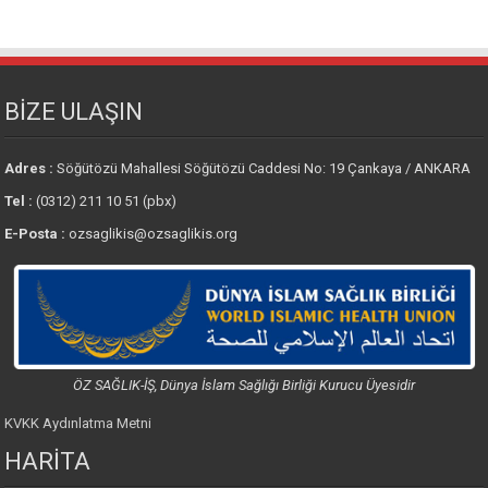
BİZE ULAŞIN
Adres :
Söğütözü Mahallesi Söğütözü Caddesi No: 19 Çankaya / ANKARA
Tel :
(0312) 211 10 51 (pbx)
E-Posta :
ozsaglikis@ozsaglikis.org
ÖZ SAĞLIK-İŞ, Dünya İslam Sağlığı Birliği Kurucu Üyesidir
KVKK Aydınlatma Metni
HARİTA