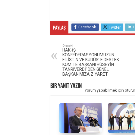
Facebook
L
Twitter
Paylaş
Önceki
HAK-İŞ
KONFEDERASYONUMUZUN
FİLİSTİN VE KUDÜS’ E DESTEK
KOMİTE BAŞKANI HÜSEYİN
TANRIVERDİ’ DEN GENEL
BAŞKANIMIZA ZİYARET
Bir yanıt yazın
Yorum yapabilmek için
oturu