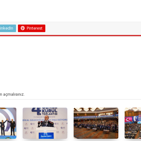
inkedIn
Pinterest
m açmalısınız
.