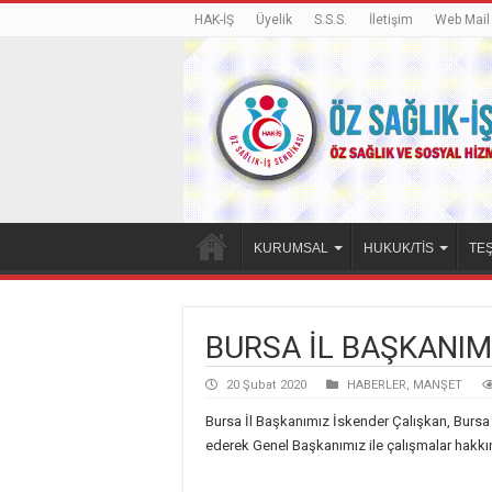
HAK-İŞ
Üyelik
S.S.S.
İletişim
Web Mail
KURUMSAL
HUKUK/TİS
TEŞ
BURSA İL BAŞKANIM
20 Şubat 2020
HABERLER
,
MANŞET
Bursa İl Başkanımız İskender Çalışkan, Bursa
ederek Genel Başkanımız ile çalışmalar hakkın