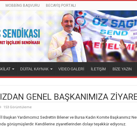
MOBBİNG BAŞVURU
BECAYİŞ PORTALI
KİLAT
DİJİTAL KAYNAK
VİDEO GALERİ
İLETİŞİM
BİZE YAZIN
IZDAN GENEL BAŞKANIMIZA ZİYAR
153 Görüntüleme
 İl Başkan Yardımcımız Sedrettin Bilener ve Bursa Kadın Komite Başkanımız Nes
da görüşmüşlerdir. Kendilerine ziyaretlerinden dolayı teşekkür ediyoruz.