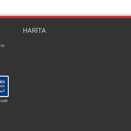
HARİTA
 19
sidir