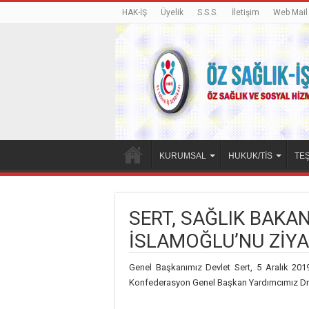
HAK-İŞ
Üyelik
S.S.S.
İletişim
Web Mail
KURUMSAL
HUKUK/TİS
TEŞ
SERT, SAĞLIK BAKA
İSLAMOĞLU’NU ZİYA
Genel Başkanımız Devlet Sert, 5 Aralık 201
Konfederasyon Genel Başkan Yardımcımız Dr. O