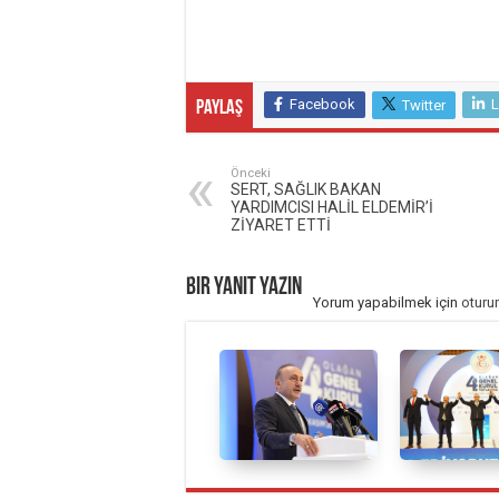
Facebook
L
Twitter
Paylaş
Önceki
SERT, SAĞLIK BAKAN
YARDIMCISI HALİL ELDEMİR’İ
ZİYARET ETTİ
Bir yanıt yazın
Yorum yapabilmek için
oturu