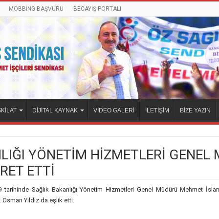
MOBBİNG BAŞVURU
BECAYİŞ PORTALI
KİLAT
DİJİTAL KAYNAK
VİDEO GALERİ
İLETİŞİM
BİZE YAZIN
NLIĞI YÖNETİM HİZMETLERİ GENEL
RET ETTİ
9 tarihinde Sağlık Bakanlığı Yönetim Hizmetleri Genel Müdürü Mehmet İslam
sman Yıldız da eşlik etti.