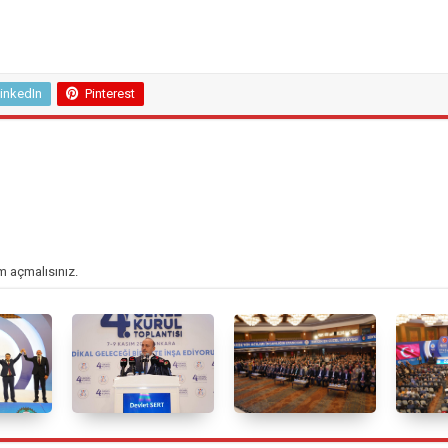
inkedIn
Pinterest
m açmalısınız
.