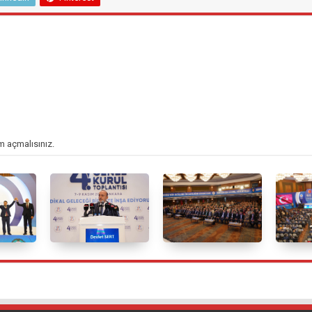
m açmalısınız
.