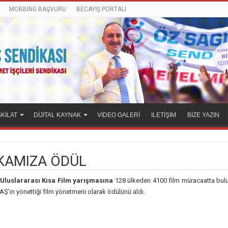
MOBBİNG BAŞVURU
BECAYİŞ PORTALI
KİLAT
DİJİTAL KAYNAK
VİDEO GALERİ
İLETİŞİM
BİZE YAZIN
İKAMIZA ÖDÜL
.Uluslararası Kısa Film yarışmasına
128 ülkeden 4100 film müracaatta bulu
Ş’ın yönettiği film yönetmeni olarak ödülünü aldı.