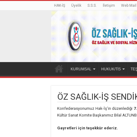
HAK-İŞ
Üyelik
S.S.S.
İletişim
Web Mail
KURUMSAL
HUKUK/TİS
TEŞ
ÖZ SAĞLIK-İŞ SEND
Konfederasyonumuz Hak-İş’in düzenlediği
7
Kültür Sanat Komite Başkanımız Bilal ALTUNBA
Gayretleri için teşekkür ederiz.