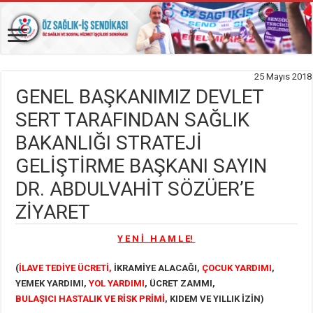
25 Mayıs 2018
GENEL BAŞKANIMIZ DEVLET
SERT TARAFINDAN SAĞLIK
BAKANLIĞI STRATEJİ
GELİŞTİRME BAŞKANI SAYIN
DR. ABDULVAHİT SÖZÜER’E
ZİYARET
Y E N İ H A M L E!
(
İLAVE TEDİYE ÜCRETİ,
İKRAMİYE ALACAĞI,
ÇOCUK YARDIMI
,
YEMEK YARDIMI,
YOL YARDIMI
, ÜCRET ZAMMI,
BULAŞICI
HASTALIK VE RİSK PRİMİ
,
KIDEM VE YILLIK İZİN)