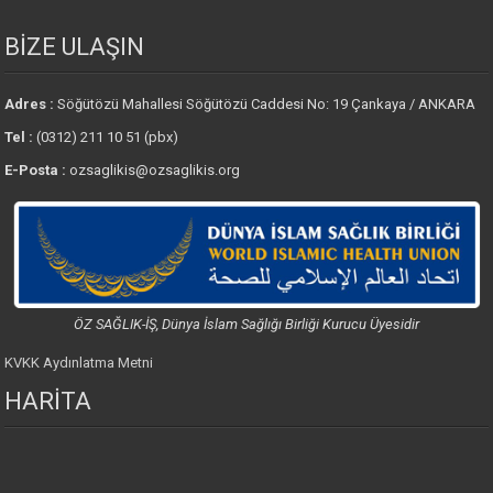
BİZE ULAŞIN
Adres :
Söğütözü Mahallesi Söğütözü Caddesi No: 19 Çankaya / ANKARA
Tel :
(0312) 211 10 51 (pbx)
E-Posta :
ozsaglikis@ozsaglikis.org
ÖZ SAĞLIK-İŞ, Dünya İslam Sağlığı Birliği Kurucu Üyesidir
KVKK Aydınlatma Metni
HARİTA