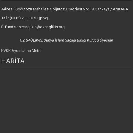
Adres :
Söğütözü Mahallesi Söğütözü Caddesi No: 19 Çankaya / ANKARA
Tel :
(0312) 211 10 51 (pbx)
E-Posta :
ozsaglikis@ozsaglikis.org
ÖZ SAĞLIK-İŞ, Dünya İslam Sağlığı Birliği Kurucu Üyesidir
KVKK Aydınlatma Metni
HARİTA