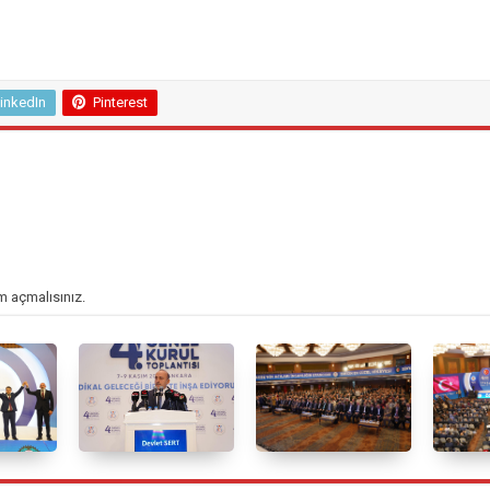
inkedIn
Pinterest
m açmalısınız
.