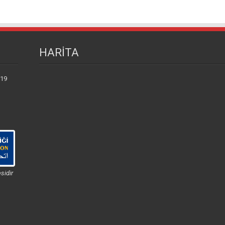
HARİTA
 19
sidir