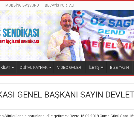
MOBBİNG BAŞVURU
BECAYİŞ PORTALI
KİLAT
DİJİTAL KAYNAK
VİDEO GALERİ
İLETİŞİM
BİZE YAZIN
KASI GENEL BAŞKANI SAYIN DEVLET
ns Sürücülerinin sorunlarını dile getirmek üzere 16.02.2018 Cuma Günü Saat 15