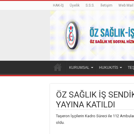
HAK-İŞ
Üyelik
S.S.S.
İletişim
Web Mail
KURUMSAL
HUKUK/TİS
TEŞ
ÖZ SAĞLIK İŞ SENDİ
YAYINA KATILDI
Taşeron İşçilerin Kadro Süreci ile 112 Ambula
oldu.