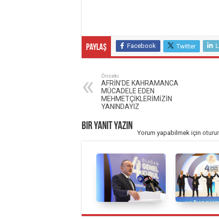
Facebook
L
Twitter
Paylaş
Önceki
AFRİN’DE KAHRAMANCA
MÜCADELE EDEN
MEHMETÇİKLERİMİZİN
YANINDAYIZ
Bir yanıt yazın
Yorum yapabilmek için
oturu