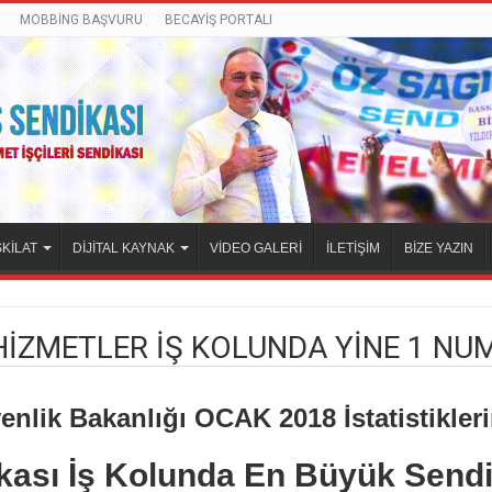
MOBBİNG BAŞVURU
BECAYİŞ PORTALI
KİLAT
DİJİTAL KAYNAK
VİDEO GALERİ
İLETİŞİM
BİZE YAZIN
HİZMETLER İŞ KOLUNDA YİNE 1 NUM
nlik Bakanlığı OCAK 2018 İstatistikleri
ikası İş Kolunda En Büyük Send