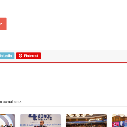
ız
inkedIn
Pinterest
m açmalısınız
.