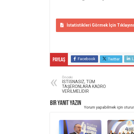
İstatistikleri Görmek İçin Tıklayın
Facebook
L
Twitter
Paylaş
Önceki
İSTİSNASIZ, TÜM
TAŞERONLARA KADRO
VERİLMELİDİR
Bir yanıt yazın
Yorum yapabilmek için
oturu