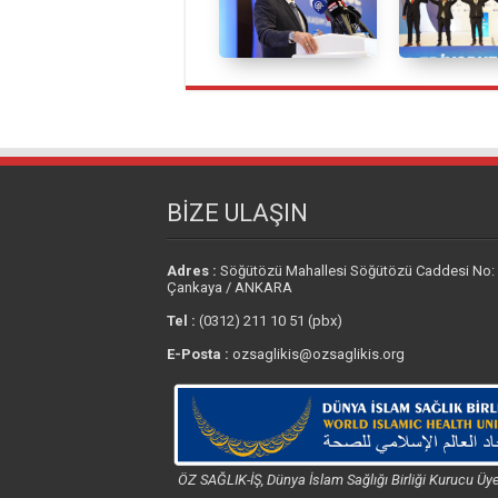
BİZE ULAŞIN
Adres :
Söğütözü Mahallesi Söğütözü Caddesi No:
Çankaya / ANKARA
Tel :
(0312) 211 10 51 (pbx)
E-Posta :
ozsaglikis@ozsaglikis.org
ÖZ SAĞLIK-İŞ, Dünya İslam Sağlığı Birliği Kurucu Üye