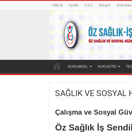
HAK-İŞ
Üyelik
S.S.S.
İletişim
Web Mail
KURUMSAL
HUKUK/TİS
TEŞ
SAĞLIK VE SOSYAL 
Çalışma ve Sosyal Güve
Öz Sağlık İş Send