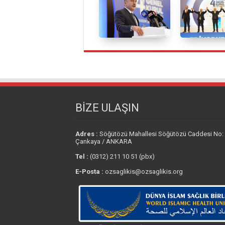
BİZE ULAŞIN
Adres :
Söğütözü Mahallesi Söğütözü Caddesi No:
Çankaya / ANKARA
Tel :
(0312) 211 10 51 (pbx)
E-Posta :
ozsaglikis@ozsaglikis.org