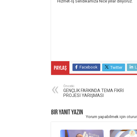
Hizmet-İş Sendikamıza Nice yıllar diliyoruz.
Facebook
L
Twitter
Paylaş
Önceki
GENÇLİK FARKINDA TEMA FİKRİ
PROJESİ YARIŞMASI
Bir yanıt yazın
Yorum yapabilmek için
oturu