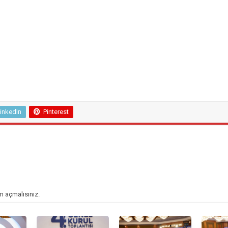
inkedIn
Pinterest
m açmalısınız
.