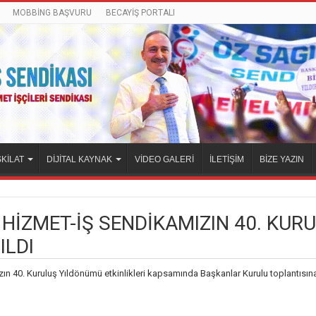
MOBBİNG BAŞVURU
BECAYİŞ PORTALI
KİLAT
DİJİTAL KAYNAK
VİDEO GALERİ
İLETİŞİM
BİZE YAZIN
 HİZMET-İŞ SENDİKAMIZIN 40. KU
ILDI
 40. Kuruluş Yıldönümü etkinlikleri kapsamında Başkanlar Kurulu toplantısına 