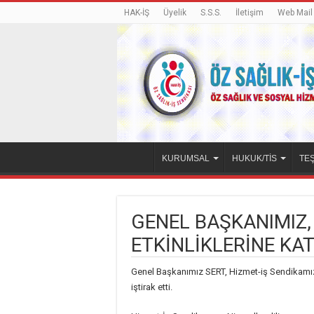
HAK-İŞ
Üyelik
S.S.S.
İletişim
Web Mail
KURUMSAL
HUKUK/TİS
TEŞ
GENEL BAŞKANIMIZ,
ETKİNLİKLERİNE KAT
Genel Başkanımız SERT, Hizmet-iş Sendikamızın
iştirak etti.