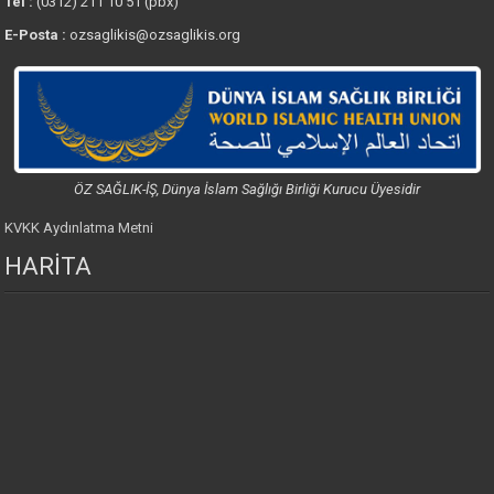
Tel :
(0312) 211 10 51 (pbx)
E-Posta :
ozsaglikis@ozsaglikis.org
ÖZ SAĞLIK-İŞ, Dünya İslam Sağlığı Birliği Kurucu Üyesidir
KVKK Aydınlatma Metni
HARİTA