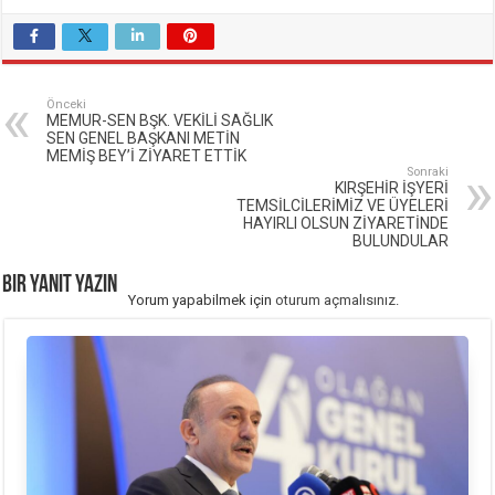
Önceki
MEMUR-SEN BŞK. VEKİLİ SAĞLIK
SEN GENEL BAŞKANI METİN
MEMİŞ BEY’İ ZİYARET ETTİK
Sonraki
KIRŞEHİR İŞYERİ
TEMSİLCİLERİMİZ VE ÜYELERİ
HAYIRLI OLSUN ZİYARETİNDE
BULUNDULAR
Bir yanıt yazın
Yorum yapabilmek için
oturum açmalısınız
.