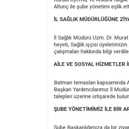
Altunç ile şube yönetimi eşlik ett
İL SAĞLIK MÜDÜRLÜĞÜNE Zİ
İl Sağlık Müdürü Uzm. Dr. Murat
heyeti, Sağlık işçisi üyelerimiz
çalışmaları hakkında bilgi verdile
AİLE VE SOSYAL HİZMETLER 
Batman temasları kapsamında Ai
Başkan Yardımcılarımız İl Müdür
talepleri üzerine istişarede bulu
ŞUBE YÖNETİMİMİZ İLE BİR A
Şube Başkanlığımıza da bir ziya