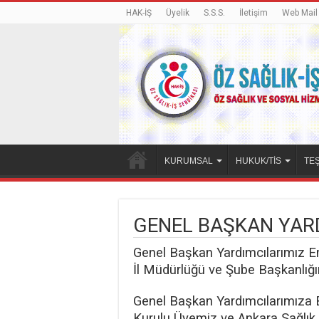
HAK-İŞ
Üyelik
S.S.S.
İletişim
Web Mail
KURUMSAL
HUKUK/TİS
TEŞ
GENEL BAŞKAN YAR
Genel Başkan Yardımcılarımız E
İl Müdürlüğü ve Şube Başkanlığı
Genel Başkan Yardımcılarımıza
Kurulu Üyemiz ve Ankara Sağlık