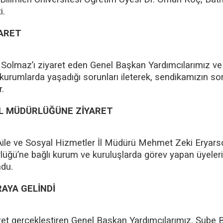
i.
YARET
 Solmaz’ı ziyaret eden Genel Başkan Yardımcılarımız v
in kurumlarda yaşadığı sorunları ileterek, sendikamızın 
r.
İL MÜDÜRLÜĞÜNE ZİYARET
le ve Sosyal Hizmetler İl Müdürü Mehmet Zeki Eryarsoy
lüğü’ne bağlı kurum ve kuruluşlarda görev yapan üyeleri
ndu.
RAYA GELİNDİ
ret gerçekleştiren Genel Başkan Yardımcılarımız, Şube