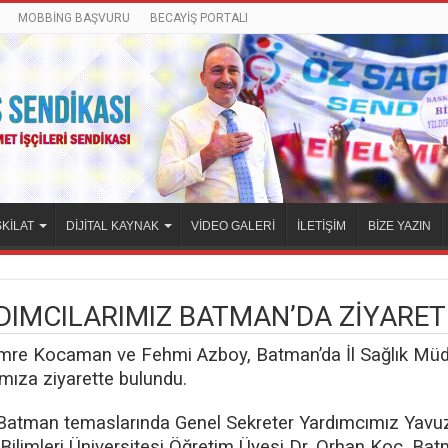
MOBBİNG BAŞVURU
BECAYİŞ PORTALI
KİLAT
DİJİTAL KAYNAK
VİDEO GALERİ
İLETİŞİM
BİZE YAZIN
DIMCILARIMIZ BATMAN’DA ZİYARE
mre Kocaman ve Fehmi Azboy, Batman’da İl Sağlık Müdü
mıza ziyarette bulundu.
 Batman temaslarında Genel Sekreter Yardımcımız Ya
 Bilimleri Üniversitesi Öğretim Üyesi Dr. Orhan Koç, 