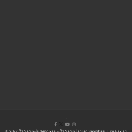
.
© 2022 Öz Sağlık-İş Sendikası - Öz Sağlık İşçileri Sendikası. Tüm Hakları