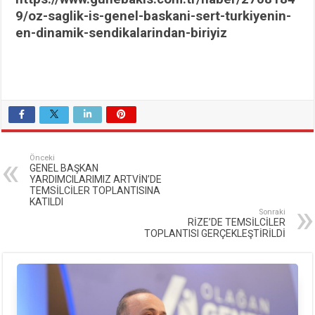
9/oz-saglik-is-genel-baskani-sert-turkiyenin-
en-dinamik-sendikalarindan-biriyiz
Önceki
GENEL BAŞKAN
YARDIMCILARIMIZ ARTVİN’DE
TEMSİLCİLER TOPLANTISINA
KATILDI
Sonraki
RİZE’DE TEMSİLCİLER
TOPLANTISI GERÇEKLEŞTİRİLDİ