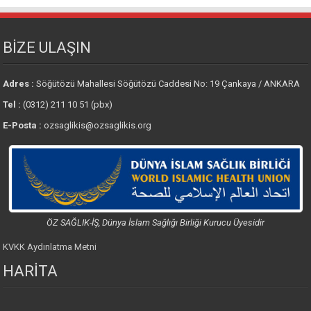
BİZE ULAŞIN
Adres :
Söğütözü Mahallesi Söğütözü Caddesi No: 19 Çankaya / ANKARA
Tel :
(0312) 211 10 51 (pbx)
E-Posta :
ozsaglikis@ozsaglikis.org
ÖZ SAĞLIK-İŞ, Dünya İslam Sağlığı Birliği Kurucu Üyesidir
KVKK Aydınlatma Metni
HARİTA