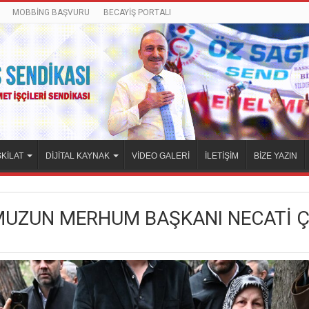
MOBBİNG BAŞVURU
BECAYİŞ PORTALI
KİLAT
DİJİTAL KAYNAK
VİDEO GALERİ
İLETİŞİM
BİZE YAZIN
ZUN MERHUM BAŞKANI NECATİ ÇEL