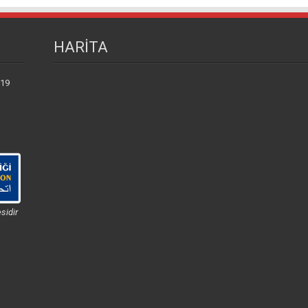
HARİTA
 19
sidir