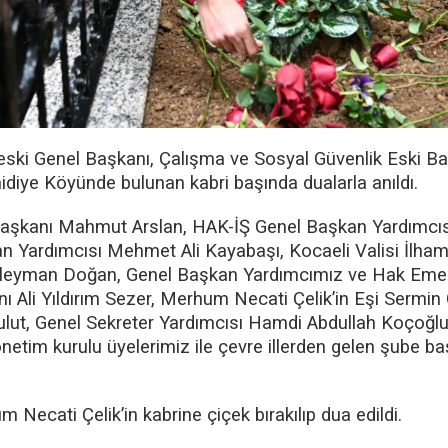
ki Genel Başkanı, Çalışma ve Sosyal Güvenlik Eski Ba
idiye Köyünde bulunan kabri başında dualarla anıldı.
 Başkanı Mahmut Arslan, HAK-İŞ Genel Başkan Yardımcı
n Yardımcısı Mehmet Ali Kayabaşı, Kocaeli Valisi İlha
üleyman Doğan, Genel Başkan Yardımcımız ve Hak Eme
 Ali Yıldırım Sezer, Merhum Necati Çelik’in Eşi Sermin 
ulut, Genel Sekreter Yardımcısı Hamdi Abdullah Koçoğ
netim kurulu üyelerimiz ile çevre illerden gelen şube 
Necati Çelik’in kabrine çiçek bırakılıp dua edildi.