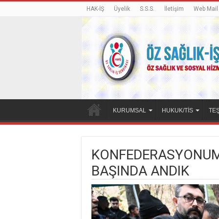
HAK-İŞ
Üyelik
S.S.S.
İletişim
Web Mail
KURUMSAL
HUKUK/TİS
TEŞ
KONFEDERASYONUMU
BAŞINDA ANDIK