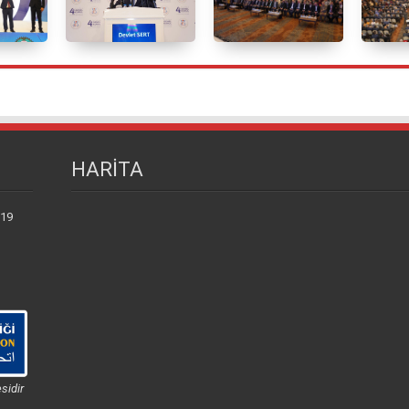
HARİTA
 19
sidir