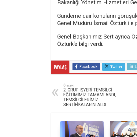
Bakanlığı Yönetim Hizmetleri Gen
Gündeme dair konuların görüşüldü
Genel Müdürü İsmail Öztürk ile p
Genel Başkanımız Sert ayrıca Ö
Öztürk’e bilgi verdi.
Facebook
L
Twitter
Paylaş
Önceki
2. GRUP İŞYERİ TEMSİLCİ
EĞİTİMİMİZ TAMAMLANDI,
TEMSİLCİLERİMİZ
SERTİFİKALARINI ALDI