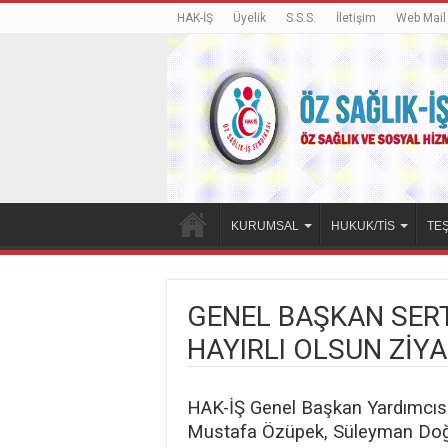
HAK-İŞ
Üyelik
S.S.S.
İletişim
Web Mail
KURUMSAL
HUKUK/TİS
TEŞ
GENEL BAŞKAN SER
HAYIRLI OLSUN ZİYA
HAK-İŞ Genel Başkan Yardımcısı
Mustafa Özüpek, Süleyman Doğa