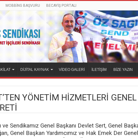
MOBBİNG BAŞVURU
BECAYİŞ PORTALI
KİLAT
DİJİTAL KAYNAK
VİDEO GALERİ
İLETİŞİM
BİZE YAZIN
T’TEN YÖNETİM HİZMETLERİ GENE
RETİ
 ve Sendikamız Genel Başkanı Devlet Sert, Genel Başk
n, Genel Başkan Yardımcımız ve Hak Emek Der Genel 