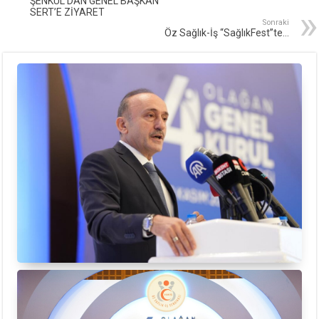
ŞENKUL’DAN GENEL BAŞKAN
SERT’E ZİYARET
Sonraki
Öz Sağlık-İş “SağlıkFest”te…