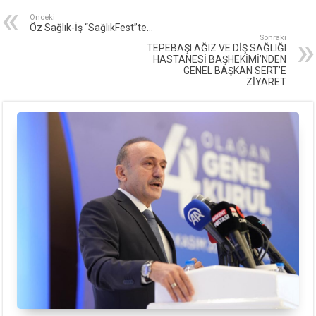
Önceki
Öz Sağlık-İş “SağlıkFest”te…
Sonraki
TEPEBAŞI AĞIZ VE DİŞ SAĞLIĞI
HASTANESİ BAŞHEKİMİ’NDEN
GENEL BAŞKAN SERT’E
ZİYARET