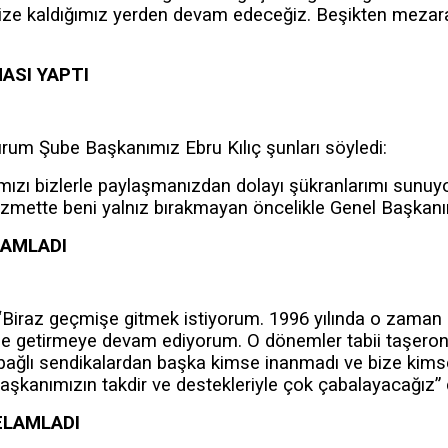
ize kaldığımız yerden devam edeceğiz. Beşikten mezara k
ASI YAPTI
rum Şube Başkanımız Ebru Kılıç şunları söyledi:
nımızı bizlerle paylaşmanızdan dolayı şükranlarımı sun
zmette beni yalnız bırakmayan öncelikle Genel Başkan
LAMLADI
Biraz geçmişe gitmek istiyorum. 1996 yılında o zaman 
ne getirmeye devam ediyorum. O dönemler tabii taşeron 
lı sendikalardan başka kimse inanmadı ve bize kimse 
şkanımızın takdir ve destekleriyle çok çabalayacağız” 
ELAMLADI