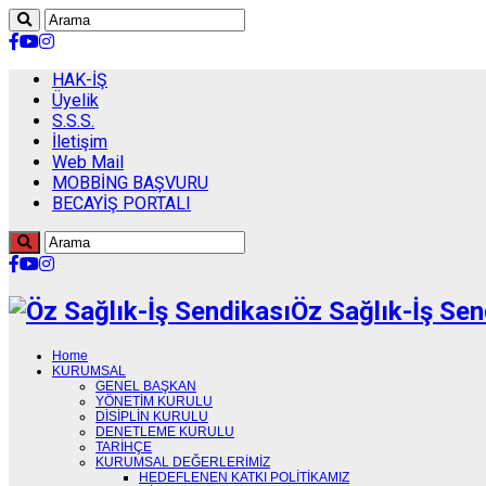
HAK-İŞ
Üyelik
S.S.S.
İletişim
Web Mail
MOBBİNG BAŞVURU
BECAYİŞ PORTALI
Öz Sağlık-İş Sen
Home
KURUMSAL
GENEL BAŞKAN
YÖNETİM KURULU
DİSİPLİN KURULU
DENETLEME KURULU
TARİHÇE
KURUMSAL DEĞERLERİMİZ
HEDEFLENEN KATKI POLİTİKAMIZ