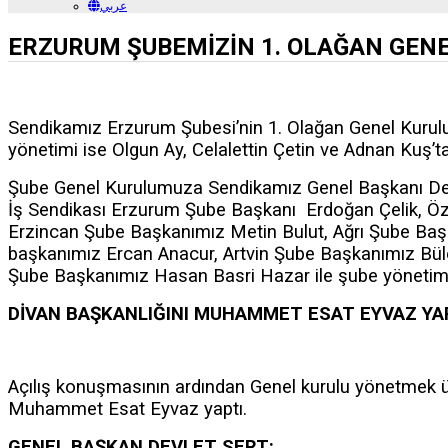
عربي
ERZURUM ŞUBEMİZİN 1. OLAĞAN GENE
Sendikamız Erzurum Şubesi’nin 1. Olağan Genel Kurulu y
yönetimi ise Olgun Ay, Celalettin Çetin ve Adnan Kuş’t
Şube Genel Kurulumuza Sendikamız Genel Başkanı Dev
İş Sendikası Erzurum Şube Başkanı Erdoğan Çelik, Öz
Erzincan Şube Başkanımız Metin Bulut, Ağrı Şube Baş
başkanımız Ercan Anacur, Artvin Şube Başkanımız Bül
Şube Başkanımız Hasan Basri Hazar ile şube yönetimler
DİVAN BAŞKANLIĞINI MUHAMMET ESAT EYVAZ YA
Açılış konuşmasının ardından Genel kurulu yönetmek üz
Muhammet Esat Eyvaz yaptı.
GENEL BAŞKAN DEVLET SERT: