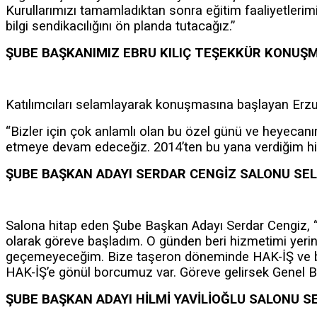
Kurullarımızı tamamladıktan sonra eğitim faaliyetlerim
bilgi sendikacılığını ön planda tutacağız.”
ŞUBE BAŞKANIMIZ EBRU KILIÇ TEŞEKKÜR KONUŞM
Katılımcıları selamlayarak konuşmasına başlayan Erzu
“Bizler için çok anlamlı olan bu özel günü ve heyeca
etmeye devam edeceğiz. 2014’ten bu yana verdiğim hi
ŞUBE BAŞKAN ADAYI SERDAR CENGİZ SALONU SE
Salona hitap eden Şube Başkan Adayı Serdar Cengiz, “
olarak göreve başladım. O günden beri hizmetimi yeri
geçemeyeceğim. Bize taşeron döneminde HAK-İŞ ve bağ
HAK-İŞ’e gönül borcumuz var. Göreve gelirsek Genel Ba
ŞUBE BAŞKAN ADAYI HİLMİ YAVİLİOĞLU SALONU S