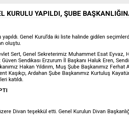
L KURULU YAPILDI, ŞUBE BAŞKANLIĞIN
apıldı. Genel Kurul’da iki liste halinde gidilen seçimle
an oluştu.
let Sert, Genel Sekreterimiz Muhammet Esat Eyvaz, H
 Güven Sendikası Erzurum İl Başkanı Haluk Eren, Send
kanımız Hakan Yıldırım, Muş Şube Başkanımız Ferhat A
ent Kaşıkçı, Ardahan Şube Başkanımız Kurtuluş Kayatü
i katıldı.
PTI
ere Divan teşekkül etti. Genel Kurulun Divan Başkanlığı