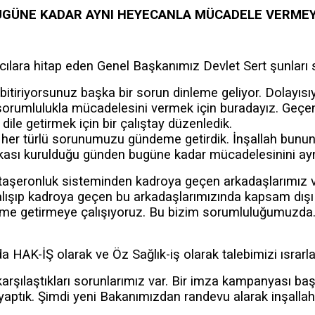
BUGÜNE KADAR AYNI HEYECANLA MÜCADELE VERMEY
ılara hitap eden Genel Başkanımız Devlet Sert şunları s
bitiriyorsunuz başka bir sorun dinleme geliyor. Dolayısı
sorumlulukla mücadelesini vermek için buradayız. Geçenl
ile getirmek için bir çalıştay düzenledik.
 her türlü sorunumuzu gündeme getirdik. İnşallah bunun ra
ikası kurulduğu günden bugüne kadar mücadelesinini ay
um taşeronluk sisteminden kadroya geçen arkadaşlarımız
çalışıp kadroya geçen bu arkadaşlarımızında kapsam dışı 
eme getirmeye çalışıyoruz. Bu bizim sorumluluğumuzda. 
HAK-İŞ olarak ve Öz Sağlık-iş olarak talebimizi ısrarla 
rşılaştıkları sorunlarımız var. Bir imza kampanyası başl
 yaptık. Şimdi yeni Bakanımızdan randevu alarak inşalla