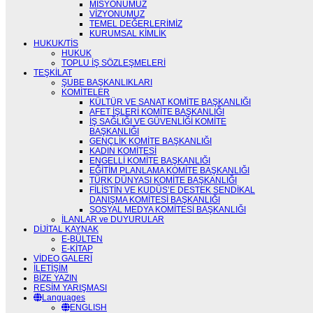
MİSYONUMUZ
VİZYONUMUZ
TEMEL DEĞERLERİMİZ
KURUMSAL KİMLİK
HUKUK/TİS
HUKUK
TOPLU İŞ SÖZLEŞMELERİ
TEŞKİLAT
ŞUBE BAŞKANLIKLARI
KOMİTELER
KÜLTÜR VE SANAT KOMİTE BAŞKANLIĞI
AFET İŞLERİ KOMİTE BAŞKANLIĞI
İŞ SAĞLIĞI VE GÜVENLİĞİ KOMİTE
BAŞKANLIĞI
GENÇLİK KOMİTE BAŞKANLIĞI
KADIN KOMİTESİ
ENGELLİ KOMİTE BAŞKANLIĞI
EĞİTİM PLANLAMA KOMİTE BAŞKANLIĞI
TÜRK DÜNYASI KOMİTE BAŞKANLIĞI
FİLİSTİN VE KUDÜS’E DESTEK SENDİKAL
DANIŞMA KOMİTESİ BAŞKANLIĞI
SOSYAL MEDYA KOMİTESİ BAŞKANLIĞI
İLANLAR ve DUYURULAR
DİJİTAL KAYNAK
E-BÜLTEN
E-KİTAP
VİDEO GALERİ
İLETİŞİM
BİZE YAZIN
RESİM YARIŞMASI
Languages
ENGLISH