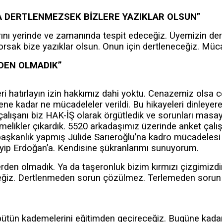
 DERTLENMEZSEK BİZLERE YAZIKLAR OLSUN”
ı yerinde ve zamanında tespit edeceğiz. Üyemizin derd
rsak bize yazıklar olsun. Onun için dertleneceğiz. Müc
RDEN OLMADIK”
i hatırlayın izin hakkımız dahi yoktu. Cenazemiz olsa 
e kadar ne mücadeleler verildi. Bu hikayeleri dinleyerek
çalışanı biz HAK-İŞ olarak örgütledik ve sorunları masaya
melikler çıkardık. 5520 arkadaşımız üzerinde anket çalı
aşkanlık yapmış Jülide Sarıeroğlu’na kadro mücadelesi
ip Erdoğan’a. Kendisine şükranlarımı sunuyorum.
erden olmadık. Ya da taşeronluk bizim kırmızı çizgimizdi
eceğiz. Dertlenmeden sorun çözülmez. Terlemeden soru
bütün kademelerini eğitimden geçireceğiz. Bugüne kadar