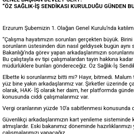
“ÖZ SAĞLIK-İŞ SENDİKASI KURULDUĞU GÜNDEN 
Erzurum Şubemizin 1. Olağan Genel Kurulu’nda katılımc
“Çalışma hayatımızın sorunları gerçekten büyük. Birini 
sorunların üstesinden dün nasıl geldiysek bugün aynı 
Bakanlığı’nda görev yapan arkadaşlarımızın sorunlarını d
Bu çalıştayla ev tipi çalışmalardan tayin hakkına kadar
müdürlüklere bunları göndereceğiz. Öz Sağlık-İş Send
Elbette ki sorunlarımız bitti mi? Hayır, bitmedi. Mal
yüz bine yakın arkadaşlarımız var. Şirketler üzerinde 
olarak, HAK- İŞ olarak her daim, her platformda günd
konusunda ciddi çalışmalarımız var.
Vergi oranlarının yüzde 10’a sabitlenmesi konusunda da 
Güvenlikçi arkadaşlarımızın kart yenileme sisteminde ka
atmışlardır. Eski bakanımız döneminde hazırlıklarımızı
çalışmalarımızı yapacağız.