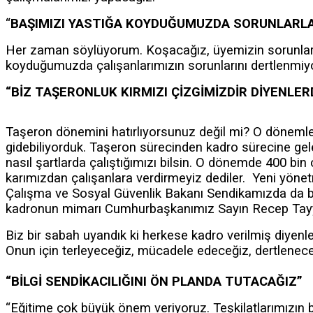
“
BAŞIMIZI YASTIĞA KOYDUĞUMUZDA SORUNLARLA
Her zaman söylüyorum. Koşacağız, üyemizin sorunların
koyduğumuzda çalışanlarımızın sorunlarını dertlenmiyo
“BİZ TAŞERONLUK KIRMIZI ÇİZGİMİZDİR DİYENLE
Taşeron dönemini hatırlıyorsunuz değil mi? O dönemler
gidebiliyorduk. Taşeron sürecinden kadro sürecine gelen
nasıl şartlarda çalıştığımızı bilsin. O dönemde 400 bin 
karımızdan çalışanlara verdirmeyiz dediler. Yeni yönet
Çalışma ve Sosyal Güvenlik Bakanı Sendikamızda da b
kadronun mimarı Cumhurbaşkanımız Sayın Recep Tayy
Biz bir sabah uyandık ki herkese kadro verilmiş diyenl
Onun için terleyeceğiz, mücadele edeceğiz, dertlen
“BİLGİ SENDİKACILIĞINI ÖN PLANDA TUTACAĞIZ”
“Eğitime çok büyük önem veriyoruz. Teşkilatlarımızın 