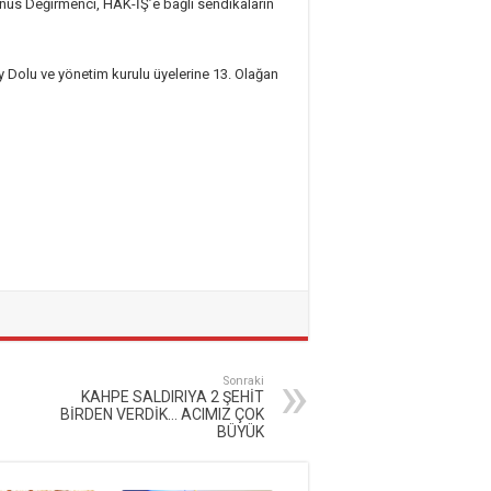
us Değirmenci, HAK-İŞ’e bağlı sendikaların
 Dolu ve yönetim kurulu üyelerine 13. Olağan
Sonraki
KAHPE SALDIRIYA 2 ŞEHİT
BİRDEN VERDİK… ACIMIZ ÇOK
BÜYÜK