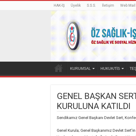
HAK-İŞ
Üyelik
S.S.S.
İletişim
Web Mail
KURUMSAL
HUKUK/TİS
TEŞ
GENEL BAŞKAN SERT
KURULUNA KATILDI
Sendikamız Genel Başkanı Devlet Sert, Konfed
Genel Kurula; Genel Başkanımız Devlet Sert’in