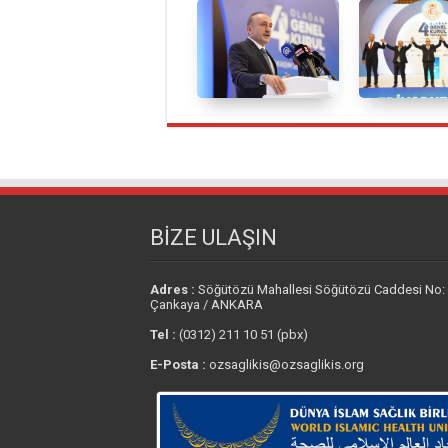
BİZE ULAŞIN
Adres :
Söğütözü Mahallesi Söğütözü Caddesi No:
Çankaya / ANKARA
Tel :
(0312) 211 10 51 (pbx)
E-Posta :
ozsaglikis@ozsaglikis.org