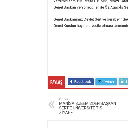
Yardımcılarımız Mustafa Özüpek, Remzi Karat
Genel Başkan ve Yöneticileri ile Öz Ağaç-İş Sen
Genel Başkanımız Devlet Sert ve beraberindek
Genel Kurulun hayırlara vesile olması temenni
Facebook
L
Twitter
Paylaş
Önceki
MANİSA ŞUBEMİZDEN BAŞKAN
SERT’E ÜNİVERSİTE TİS
ZİYARETİ