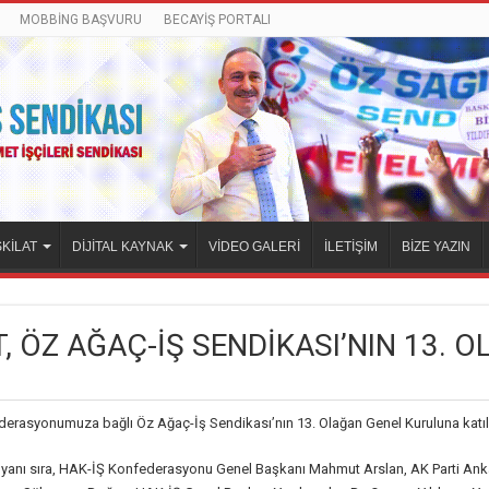
MOBBİNG BAŞVURU
BECAYİŞ PORTALI
KİLAT
DİJİTAL KAYNAK
VİDEO GALERİ
İLETİŞİM
BİZE YAZIN
, ÖZ AĞAÇ-İŞ SENDİKASI’NIN 13. 
erasyonumuza bağlı Öz Ağaç-İş Sendikası’nın 13. Olağan Genel Kuruluna katıl
 yanı sıra, HAK-İŞ Konfederasyonu Genel Başkanı Mahmut Arslan, AK Parti Ankar