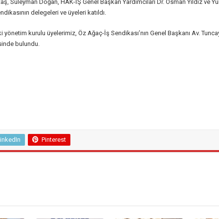
aş, Süleyman Doğan, HAK-İŞ Genel Başkan Yardımcıları Dr. Osman Yıldız ve Yun
dikasının delegeleri ve üyeleri katıldı.
i yönetim kurulu üyelerimiz, Öz Ağaç-İş Sendikası’nın Genel Başkanı Av. Tuncay
sinde bulundu.
inkedIn
Pinterest