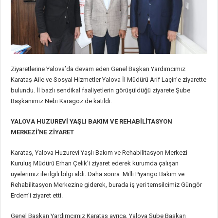
Ziyaretlerine Yalova’da devam eden Genel Başkan Yardımcımız
Karataş Aile ve Sosyal Hizmetler Yalova İl Müdürü Arif Laçin’e ziyarette
bulundu. İl bazlı sendikal faaliyetlerin görüşüldüğü ziyarete Şube
Başkanımız Nebi Karagöz de katıldı.
YALOVA HUZUREVİ YAŞLI BAKIM VE REHABİLİTASYON
MERKEZİ’NE ZİYARET
Karataş, Yalova Huzurevi Yaşlı Bakım ve Rehabilitasyon Merkezi
Kuruluş Müdürü Erhan Çelik’i ziyaret ederek kurumda çalışan
üyelerimiz ile ilgili bilgi aldı. Daha sonra Milli Piyango Bakım ve
Rehabilitasyon Merkezine giderek, burada iş yeri temsilcimiz Güngör
Erdem’i ziyaret etti.
Genel Başkan Yardımcımız Karataş ayrıca, Yalova Şube Başkan