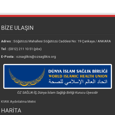
BİZE ULAŞIN
Adres :
Söğütözü Mahallesi Söğütözü Caddesi No: 19 Çankaya / ANKARA
Tel :
(0312) 211 10 51 (pbx)
E-Posta :
ozsaglikis@ozsaglikis.org
ÖZ SAĞLIK-İŞ, Dünya İslam Sağlığı Birliği Kurucu Üyesidir
KVKK Aydınlatma Metni
HARİTA