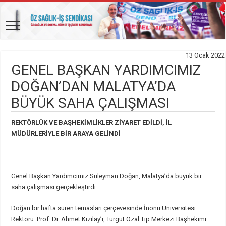
13 Ocak 2022
GENEL BAŞKAN YARDIMCIMIZ
DOĞAN’DAN MALATYA’DA
BÜYÜK SAHA ÇALIŞMASI
REKTÖRLÜK VE BAŞHEKİMLİKLER ZİYARET EDİLDİ, İL
MÜDÜRLERİYLE BİR ARAYA GELİNDİ
Genel Başkan Yardımcımız Süleyman Doğan, Malatya’da büyük bir
saha çalışması gerçekleştirdi.
Doğan bir hafta süren temasları çerçevesinde İnönü Üniversitesi
Rektörü Prof. Dr. Ahmet Kızılay’ı, Turgut Özal Tıp Merkezi Başhekimi